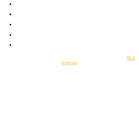
Women
Celebrity
Travel
Food
Music
© 2022 Jornal Brasília Notícias Todos os direitos reservados- by
BLU
Internet