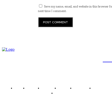
Save my name, email, and website in this browser fo
next time I comment.
JB
Brasil
Brasília
Noticias
Política
Economia
Saúde
Outros
Empresa