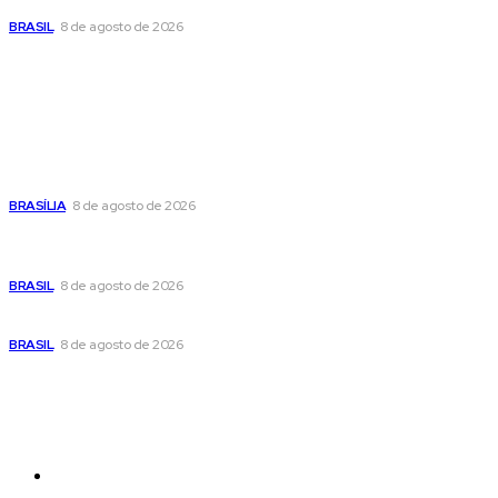
BRASIL
8 de agosto de 2026
Popular
Confira a programação cultural e turística do DF para este
fim de semana
BRASÍLIA
8 de agosto de 2026
Em nova reviravolta, Cleitinho anuncia que disputará o
governo de Minas Gerais
BRASIL
8 de agosto de 2026
Seca no DF: hidratação é fundamental durante o período
BRASIL
8 de agosto de 2026
Sitemap
News