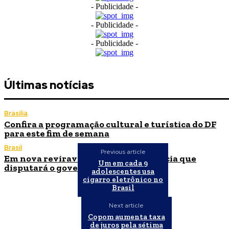
- Publicidade -
- Publicidade -
- Publicidade -
Últimas notícias
Brasília
Confira a programação cultural e turística do DF
para este fim de semana
Brasil
Previous article
Em nova reviravolta, Cleitinho anuncia que
Um em cada 9
disputará o governo de Minas Gerais
adolescentes usa
cigarro eletrônico no
Brasil
Next article
Copom aumenta taxa
de juros pela sétima