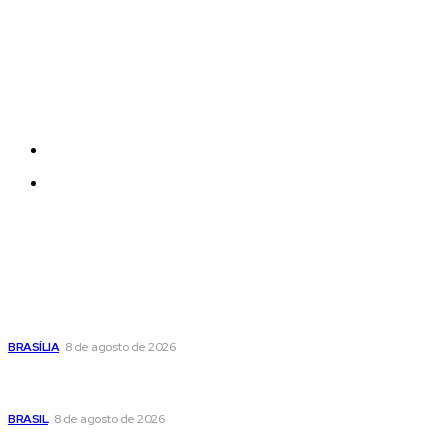
Each template in our ever growing studio library can
be added and moved around within any page
effortlessly with one click.
Quem Somos
Contatos
Últimas postagens
Confira a programação cultural e turística do DF para este
fim de semana
BRASÍLIA
8 de agosto de 2026
Em nova reviravolta, Cleitinho anuncia que disputará o
governo de Minas Gerais
BRASIL
8 de agosto de 2026
Seca no DF: hidratação é fundamental durante o período