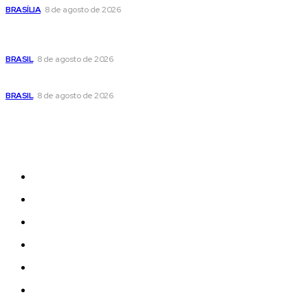
BRASÍLIA
8 de agosto de 2026
Em nova reviravolta, Cleitinho anuncia que disputará o
governo de Minas Gerais
BRASIL
8 de agosto de 2026
Seca no DF: hidratação é fundamental durante o período
BRASIL
8 de agosto de 2026
Sitemap
News
Women
Celebrity
Travel
Food
Music