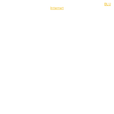
© 2022 Jornal Brasília Notícias Todos os direitos reservados- by
BLU
Internet