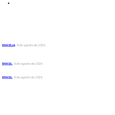
Contatos
Últimas postagens
Confira a programação cultural e turística do DF para este
fim de semana
BRASÍLIA
8 de agosto de 2026
Em nova reviravolta, Cleitinho anuncia que disputará o
governo de Minas Gerais
BRASIL
8 de agosto de 2026
Seca no DF: hidratação é fundamental durante o período
BRASIL
8 de agosto de 2026
Popular
Confira a programação cultural e turística do DF para este
fim de semana