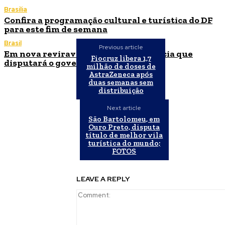
Brasília
Confira a programação cultural e turística do DF
para este fim de semana
Brasil
Previous article
Em nova reviravolta, Cleitinho anuncia que
Fiocruz libera 1,7
disputará o governo de Minas Gerais
milhão de doses de
AstraZeneca após
duas semanas sem
distribuição
Next article
São Bartolomeu, em
Ouro Preto, disputa
título de melhor vila
turística do mundo;
FOTOS
LEAVE A REPLY