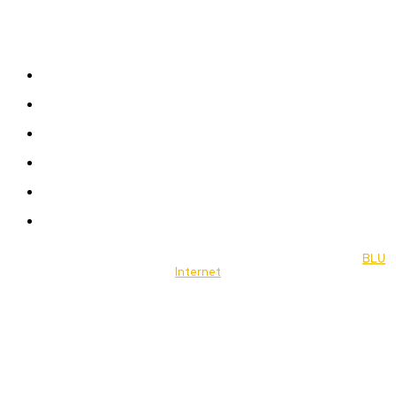
Sitemap
News
Women
Celebrity
Travel
Food
Music
© 2022 Jornal Brasília Notícias Todos os direitos reservados- by
BLU
Internet