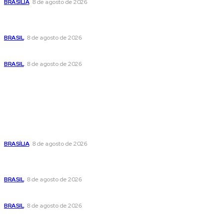
BRASÍLIA
8 de agosto de 2026
Em nova reviravolta, Cleitinho anuncia que disputará o
governo de Minas Gerais
BRASIL
8 de agosto de 2026
Seca no DF: hidratação é fundamental durante o período
BRASIL
8 de agosto de 2026
Popular
Confira a programação cultural e turística do DF para este
fim de semana
BRASÍLIA
8 de agosto de 2026
Em nova reviravolta, Cleitinho anuncia que disputará o
governo de Minas Gerais
BRASIL
8 de agosto de 2026
Seca no DF: hidratação é fundamental durante o período
BRASIL
8 de agosto de 2026