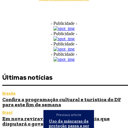
- Publicidade -
- Publicidade -
- Publicidade -
- Publicidade -
Últimas notícias
Brasília
Confira a programação cultural e turística do DF
para este fim de semana
Brasil
Previous article
Em nova reviravolta, Cleitinho anuncia que
Uso de máscaras de
disputará o governo de Minas Gerais
proteção passa a ser