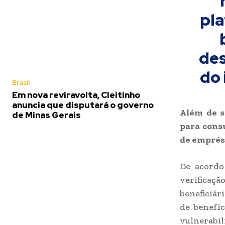
pla
des
do 
Brasil
Em nova reviravolta, Cleitinho
anuncia que disputará o governo
Além de s
de Minas Gerais
para consu
de emprés
De acordo
verificação
beneficiár
de benefí
vulnerabi