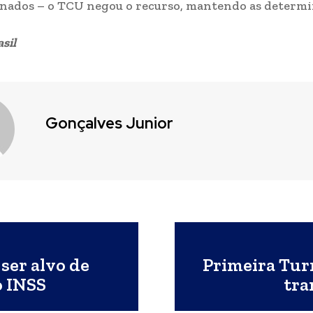
nados – o TCU negou o recurso, mantendo as determi
sil
Gonçalves Junior
ser alvo de
Primeira Tur
o INSS
tra