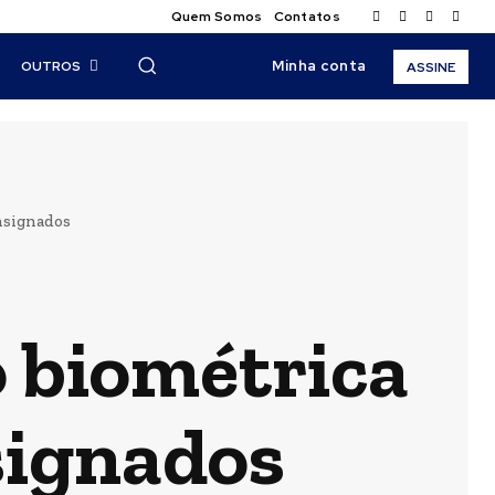
Quem Somos
Contatos
Minha conta
OUTROS
ASSINE
onsignados
o biométrica
signados