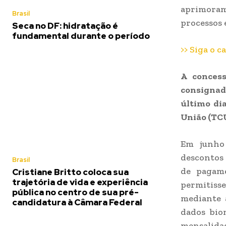
aprimora
Brasil
processos 
Seca no DF: hidratação é
fundamental durante o período
>> Siga o c
A conces
consignad
último di
União (TCU
Em junho 
descontos 
Brasil
de pagam
Cristiane Britto coloca sua
trajetória de vida e experiência
permitiss
pública no centro de sua pré-
mediante 
candidatura à Câmara Federal
dados bio
mensalid