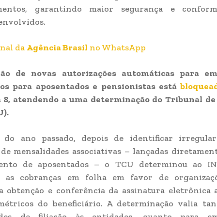
mentos, garantindo maior segurança e conform
envolvidos.
anal da
Agência Brasil
no WhatsApp
são de novas autorizações automáticas para em
os para aposentados e pensionistas está
bloquea
a 8, atendendo a uma determinação do Tribunal de
).
do ano passado, depois de identificar irregula
de mensalidades associativas – lançadas diretamen
ento de aposentados – o TCU determinou ao IN
e as cobranças em folha em favor de organizaçõ
a obtenção e conferência da assinatura eletrônica 
métricos do beneficiário. A determinação valia tan
ades de filiação às entidades, quanto para em