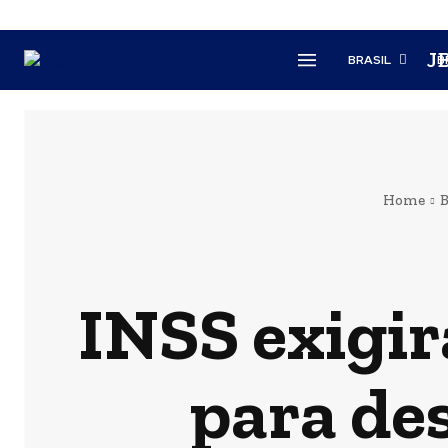
J
BRASIL
B
Home
B
INSS exigir
para de