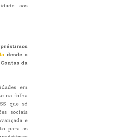
idade aos
préstimos
da
desde o
 Contas da
ridades em
te na folha
SS que só
es sociais
avançada e
to para as
préstimos