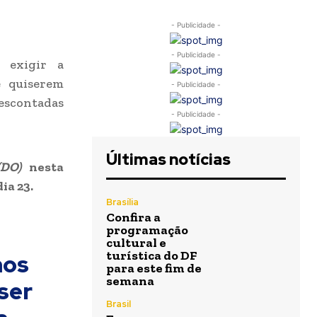
- Publicidade -
- Publicidade -
a exigir a
e quiserem
- Publicidade -
escontadas
- Publicidade -
Últimas notícias
(DO)
nesta
ia 23.
Brasília
Confira a
a
programação
cultural e
turística do DF
mos
para este fim de
semana
ser
Brasil