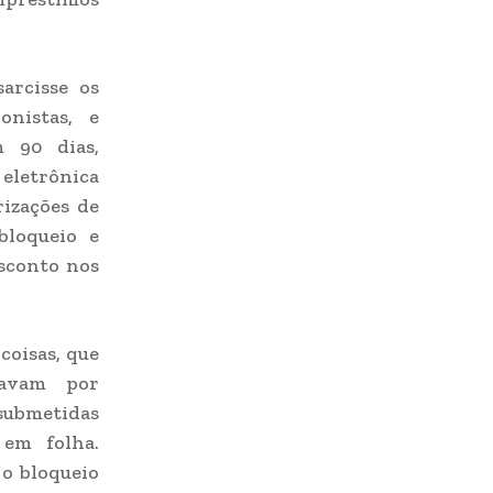
arcisse os
onistas, e
 90 dias,
eletrônica
rizações de
bloqueio e
esconto nos
coisas, que
savam por
submetidas
 em folha.
o bloqueio