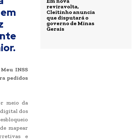
a
Em nova
reviravolta,
s em
Cleitinho anuncia
que disputará o
z
governo de Minas
Gerais
ente
ior.
o Meu INSS
ara pedidos
or meio da
 digital dos
desbloqueio
 de mapear
rretivas e