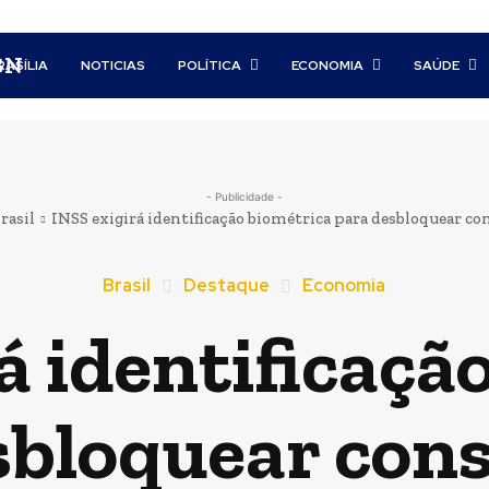
BN
RASÍLIA
NOTICIAS
POLÍTICA
ECONOMIA
SAÚDE
- Publicidade -
rasil
INSS exigirá identificação biométrica para desbloquear c
Brasil
Destaque
Economia
á identificaçã
sbloquear con