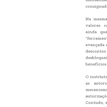
consignad
Na mesma 
valores c
ainda qu
“ferramen
avançada e
descontos
desbloquei
benefícios
O institut
as autor
mecanismo
autorizaç
Contudo, 