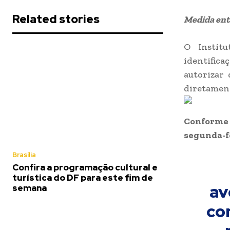
Related stories
Medida entr
O Institu
identific
autorizar
diretament
Conform
segunda-fe
Brasília
Confira a programação cultural e
turística do DF para este fim de
av
semana
co