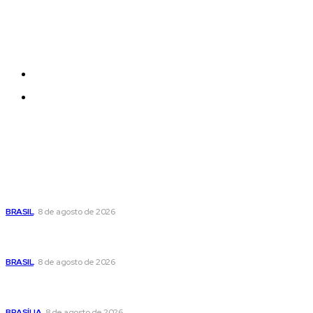
Each template in our ever growing studio library can
be added and moved around within any page
effortlessly with one click.
Quem Somos
Contatos
Últimas postagens
Moraes nega pedido de Bolsonaro pra passar Dia dos Pais
com os filhos
BRASIL
8 de agosto de 2026
Fornecer o CPF da pessoa desaparecida pode ajudar na
busca
BRASIL
8 de agosto de 2026
Confira a programação cultural e turística do DF para este
fim de semana
BRASÍLIA
8 de agosto de 2026