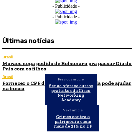
- Publicidade -
- Publicidade -
Últimas notícias
Brasil
Moraes nega pedido de Bolsonaro pra passar Dia do
Pais com os filhos
Brasil
Previous article
Fornecer o CPF da pessoa desaparecida pode ajudar
Senac oferece cursos
na busca
gratuitos da Cisco
Networking
Academy
Next article
Crimes contra o
patrimônio caem
mais de 21% no DF