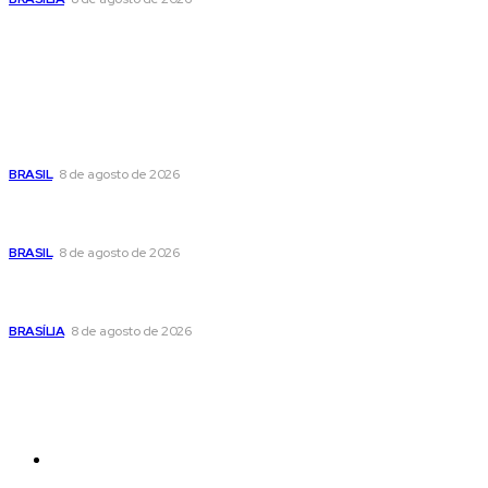
Popular
Moraes nega pedido de Bolsonaro pra passar Dia dos Pais
com os filhos
BRASIL
8 de agosto de 2026
Fornecer o CPF da pessoa desaparecida pode ajudar na
busca
BRASIL
8 de agosto de 2026
Confira a programação cultural e turística do DF para este
fim de semana
BRASÍLIA
8 de agosto de 2026
Sitemap
News