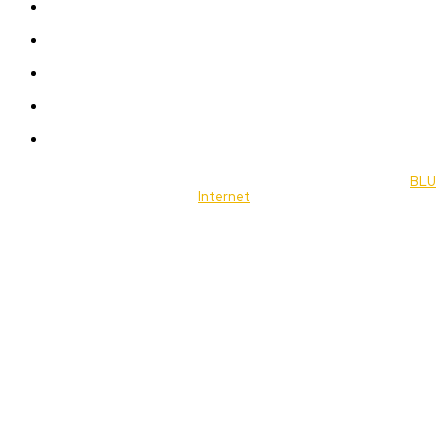
Women
Celebrity
Travel
Food
Music
© 2022 Jornal Brasília Notícias Todos os direitos reservados- by
BLU
Internet