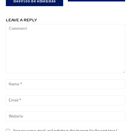
desvios de emendas
LEAVE A REPLY
Comment:
Na
Ema
Web
Save my name, email, and website in this browser for the next time I