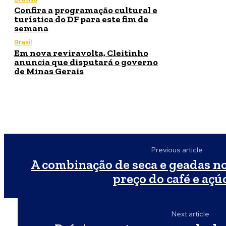
Confira a programação cultural e
turística do DF para este fim de
semana
Brasil
Em nova reviravolta, Cleitinho
anuncia que disputará o governo
de Minas Gerais
Previous article
A combinação de seca e geadas no
preço do café e açú
Next article