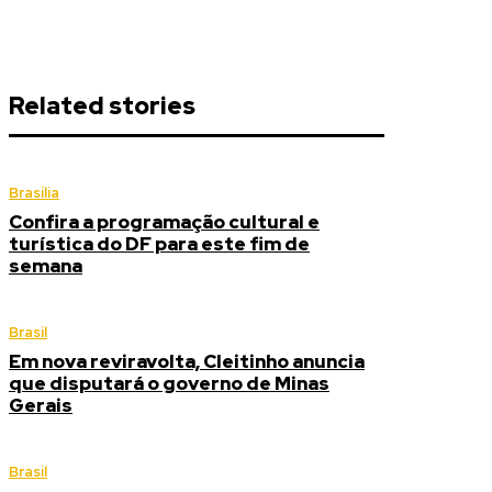
Related stories
Brasília
Confira a programação cultural e
turística do DF para este fim de
semana
Brasil
Em nova reviravolta, Cleitinho anuncia
que disputará o governo de Minas
Gerais
Brasil