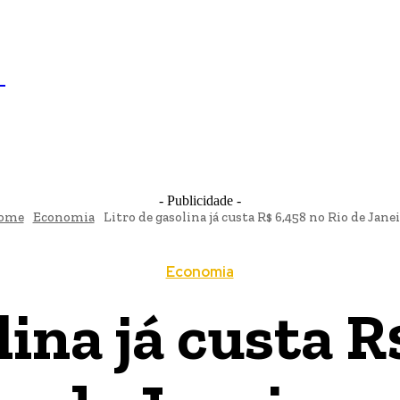
IL
BRASÍLIA
NOTICIAS
POLÍTICA
ECONOMIA
SA
N
- Publicidade -
ome
Economia
Litro de gasolina já custa R$ 6,458 no Rio de Jane
Economia
lina já custa R