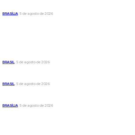
Praça do Relógio, em Taguatinga, receberá unidade móvel
de doação de sangue nesta quinta-feira
BRASÍLIA
5 de agosto de 2026
Popular
Cristiane Britto coloca sua trajetória de vida e experiência
pública no centro de sua pré-candidatura à Câmara Federal
BRASIL
5 de agosto de 2026
Banco Central reduz Selic para 14% ao ano e adota postura
cautelosa diante do cenário econômico
BRASIL
5 de agosto de 2026
Praça do Relógio, em Taguatinga, receberá unidade móvel
de doação de sangue nesta quinta-feira
BRASÍLIA
5 de agosto de 2026
Sitemap