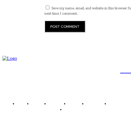
Save my name, email, and website in this browser fo
next time I comment.
JB
Brasil
Brasília
Noticias
Política
Economia
Saúde
Outros
Empresa