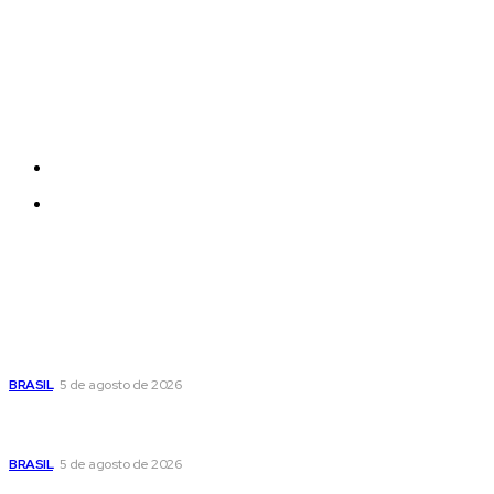
Each template in our ever growing studio library can
be added and moved around within any page
effortlessly with one click.
Quem Somos
Contatos
Últimas postagens
Cristiane Britto coloca sua trajetória de vida e experiência
pública no centro de sua pré-candidatura à Câmara Federal
BRASIL
5 de agosto de 2026
Banco Central reduz Selic para 14% ao ano e adota postura
cautelosa diante do cenário econômico
BRASIL
5 de agosto de 2026