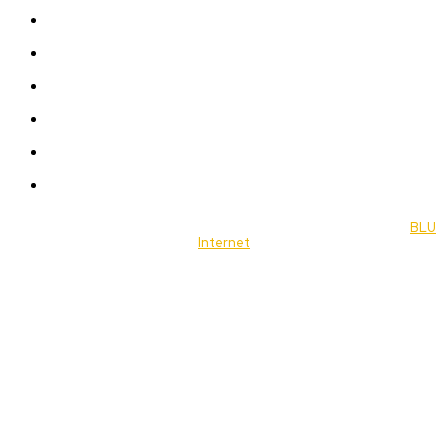
News
Women
Celebrity
Travel
Food
Music
© 2022 Jornal Brasília Notícias Todos os direitos reservados- by
BLU
Internet