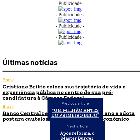
- Publicidade -
- Publicidade -
- Publicidade -
- Publicidade -
Últimas notícias
Brasil
Cristiane Britto coloca sua trajetória de vida e
experiência pública no centro de sua pré-
candidatura à Câmara Federal
Previous article
Brasil
“UM MILHÃO ANTES
Banco Central reduz Selic para 14% ao ano e adota
DO PRIMEIRO BEIJO”
postura cautelosa diante do cenário econômico
Next article
Após reforma, o
Master Burger