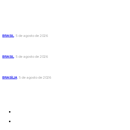
Popular
Cristiane Britto coloca sua trajetória de vida e experiência
pública no centro de sua pré-candidatura à Câmara Federal
BRASIL
5 de agosto de 2026
Banco Central reduz Selic para 14% ao ano e adota postura
cautelosa diante do cenário econômico
BRASIL
5 de agosto de 2026
Praça do Relógio, em Taguatinga, receberá unidade móvel
de doação de sangue nesta quinta-feira
BRASÍLIA
5 de agosto de 2026
Sitemap
News
Women