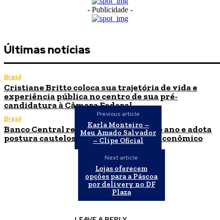
- Publicidade -
Últimas notícias
Brasil
Cristiane Britto coloca sua trajetória de vida e
experiência pública no centro de sua pré-
candidatura à Câmara Federal
Previous article
Brasil
Karla Monteiro –
Banco Central reduz Selic para 14% ao ano e adota
Meu Amado Salvador
postura cautelosa diante do cenário econômico
– Clipe Oficial
Next article
Lojas oferecem
opções para a Páscoa
por delivery no DF
Plaza
LEAVE A REPLY