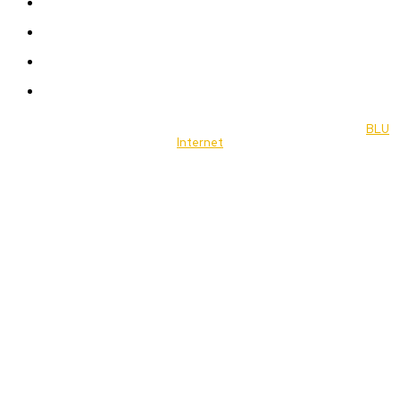
Celebrity
Travel
Food
Music
© 2022 Jornal Brasília Notícias Todos os direitos reservados- by
BLU
Internet