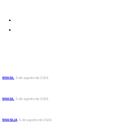
be added and moved around within any page
effortlessly with one click.
Quem Somos
Contatos
Últimas postagens
Cristiane Britto coloca sua trajetória de vida e experiência
pública no centro de sua pré-candidatura à Câmara Federal
BRASIL
5 de agosto de 2026
Banco Central reduz Selic para 14% ao ano e adota postura
cautelosa diante do cenário econômico
BRASIL
5 de agosto de 2026
Praça do Relógio, em Taguatinga, receberá unidade móvel
de doação de sangue nesta quinta-feira
BRASÍLIA
5 de agosto de 2026