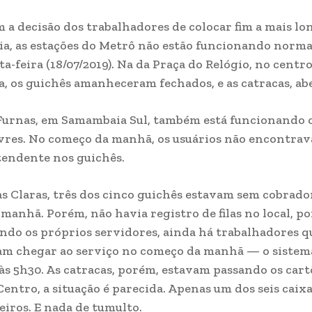
a decisão dos trabalhadores de colocar fim a mais lo
ia, as estações do Metrô não estão funcionando norm
a-feira (18/07/2019). Na da Praça do Relógio, no centr
, os guichês amanheceram fechados, e as catracas, abe
Furnas, em Samambaia Sul, também está funcionando 
ivres. No começo da manhã, os usuários não encontra
endente nos guichês.
s Claras, três dos cinco guichês estavam sem cobrado
manhã. Porém, não havia registro de filas no local, po
ndo os próprios servidores, ainda há trabalhadores q
am chegar ao serviço no começo da manhã — o sistem
às 5h30. As catracas, porém, estavam passando os cart
Centro, a situação é parecida. Apenas um dos seis caix
eiros. E nada de tumulto.