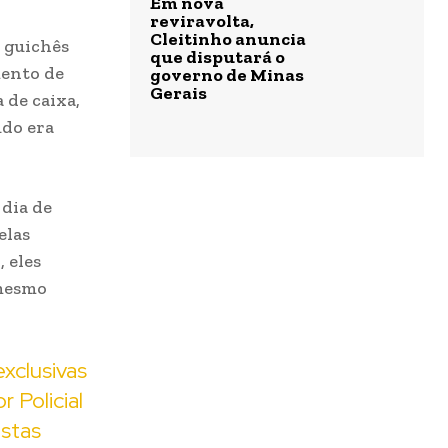
Em nova
reviravolta,
Cleitinho anuncia
s guichês
que disputará o
mento de
governo de Minas
Gerais
 de caixa,
udo era
dia de
elas
, eles
 mesmo
xclusivas
 Policial
istas