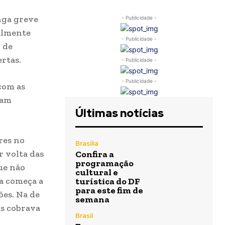
nga greve
- Publicidade -
almente
- Publicidade -
o de
rtas.
- Publicidade -
- Publicidade -
com as
vam
Últimas notícias
res no
Brasília
r volta das
Confira a
programação
ue não
cultural e
a começa a
turística do DF
para este fim de
ões. Na de
semana
as cobrava
Brasil