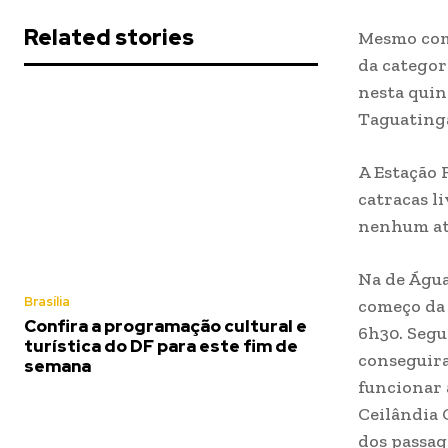
Related stories
Mesmo com 
da categor
nesta quint
Taguatinga
A Estação 
catracas l
nenhum at
Na de Água
Brasília
começo da 
Confira a programação cultural e
6h30. Segu
turística do DF para este fim de
conseguir
semana
funcionar 
Ceilândia 
dos passag