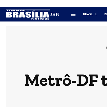
JBN
BRASIL
B
Metrô-DF t