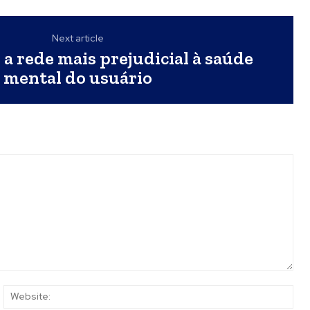
Next article
 a rede mais prejudicial à saúde
mental do usuário
ail:*
Web