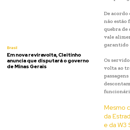
De acordo 
não estão 
quebra de 
vale alime
garantido 
Brasil
Em nova reviravolta, Cleitinho
Os servido
anuncia que disputará o governo
de Minas Gerais
volta ao t
passagens e
descontam 
funcionári
Mesmo com
da Estra
e da W3 S