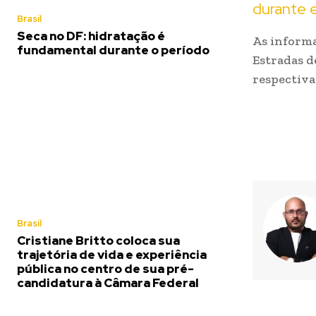
durante e
Brasil
Seca no DF: hidratação é
As informa
fundamental durante o período
Estradas d
respectiv
Brasil
Cristiane Britto coloca sua
trajetória de vida e experiência
pública no centro de sua pré-
candidatura à Câmara Federal