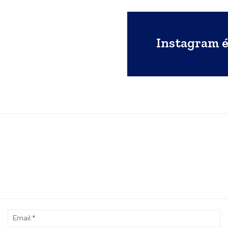
Instagram é
Name:*
Em