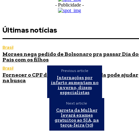
- Publicidade -
Últimas notícias
Brasil
Moraes nega pedido de Bolsonaro pra passar Dia do
Pais com os filhos
Brasil
Previous article
Fornecer o CPF da pessoa desaparecida pode ajudar
Internações por
na busca
infarto aumentam no
inverno, dizem
especialistas
Next article
Carreta da Mulher
levará exames
gratuitos ao SIA, na
terça-feira (30)