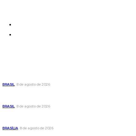
be added and moved around within any page
effortlessly with one click.
Quem Somos
Contatos
Últimas postagens
Moraes nega pedido de Bolsonaro pra passar Dia dos Pais
com os filhos
BRASIL
8 de agosto de 2026
Fornecer o CPF da pessoa desaparecida pode ajudar na
busca
BRASIL
8 de agosto de 2026
Confira a programação cultural e turística do DF para este
fim de semana
BRASÍLIA
8 de agosto de 2026