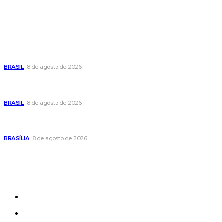
Popular
Moraes nega pedido de Bolsonaro pra passar Dia dos Pais
com os filhos
BRASIL
8 de agosto de 2026
Fornecer o CPF da pessoa desaparecida pode ajudar na
busca
BRASIL
8 de agosto de 2026
Confira a programação cultural e turística do DF para este
fim de semana
BRASÍLIA
8 de agosto de 2026
Sitemap
News
Women