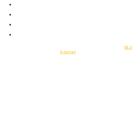
Celebrity
Travel
Food
Music
© 2022 Jornal Brasília Notícias Todos os direitos reservados- by
BLU
Internet