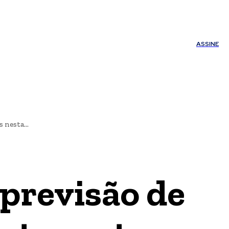
ÚDE
OUTROS
Minha conta
ASSINE
 nesta...
 previsão de