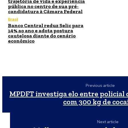
trajetória de vida e experiência
pública no centro de sua pré-
candidatura à Câmara Federal
Brasil
Banco Central reduz Selic para
14% ao ano e adota postura
cautelosa diante do cenário
econômico
Previous article
MPDFT investiga elo entre policial 
com 300 kg de coca
Next article