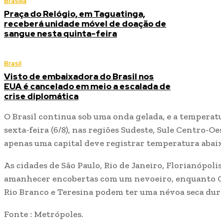
Brasília
Praça do Relógio, em Taguatinga,
receberá unidade móvel de doação de
sangue nesta quinta-feira
Brasil
Visto de embaixadora do Brasil nos
EUA é cancelado em meio a escalada de
crise diplomática
O Brasil continua sob uma onda gelada, e a temperat
sexta-feira (6/8), nas regiões Sudeste, Sule Centro-O
apenas uma capital deve registrar temperatura abaix
As cidades de São Paulo, Rio de Janeiro, Florianópoli
amanhecer encobertas com um nevoeiro, enquanto 
Rio Branco e Teresina podem ter uma névoa seca dur
Fonte : Metrópoles.