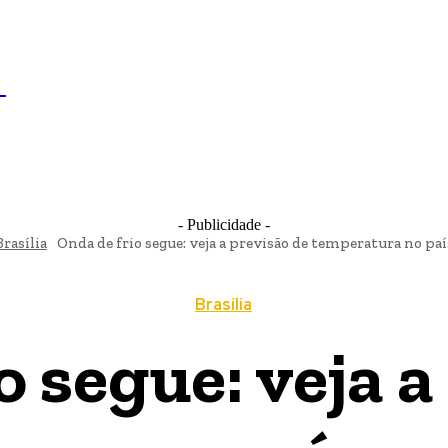
IL
BRASÍLIA
NOTICIAS
POLÍTICA
ECONOMIA
SA
N
- Publicidade -
Brasília
Onda de frio segue: veja a previsão de temperatura no país
Brasília
o segue: veja a