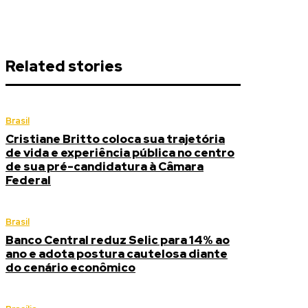
Related stories
Brasil
Cristiane Britto coloca sua trajetória
de vida e experiência pública no centro
de sua pré-candidatura à Câmara
Federal
Brasil
Banco Central reduz Selic para 14% ao
ano e adota postura cautelosa diante
do cenário econômico