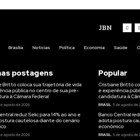
JBN
Brasília
Noticias
Política
Economia
Saúde
O
mas postagens
Popular
e Britto coloca sua trajetória de vida
Cristiane Britto c
ência pública no centro de sua pré-
e experiência públ
tura à Câmara Federal
candidatura à Câm
de agosto de 2026
BRASIL
5 de agosto de 
ntral reduz Selic para 14% ao ano e
Banco Central red
ostura cautelosa diante do cenário
adota postura cau
ico
econômico
de agosto de 2026
BRASIL
5 de agosto de 