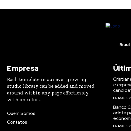
Brasil
Empresa
Últi
Cristian
Each template in our ever growing
e experi
studio library can be added and moved
candida
around within any page effortlessly
BRASIL
5 
with one click.
Banco Ce
adota p
Quem Somos
econôm
Contatos
BRASIL
5 