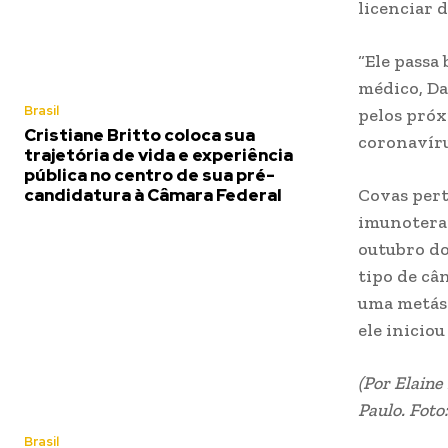
licenciar 
“Ele passa
médico, Da
Brasil
pelos próx
Cristiane Britto coloca sua
coronavíru
trajetória de vida e experiência
pública no centro de sua pré-
Covas pert
candidatura à Câmara Federal
imunoterap
outubro do
tipo de câ
uma metást
ele inicio
(Por Elaine
Paulo. Foto
Brasil