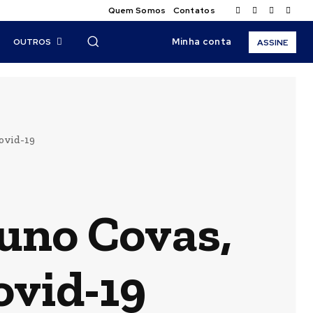
Quem Somos
Contatos
Minha conta
OUTROS
ASSINE
covid-19
runo Covas,
ovid-19