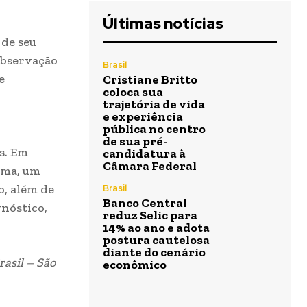
Últimas notícias
 de seu
observação
Brasil
e
Cristiane Britto
coloca sua
trajetória de vida
e experiência
pública no centro
de sua pré-
s. Em
candidatura à
Câmara Federal
oma, um
o, além de
Brasil
Banco Central
gnóstico,
reduz Selic para
14% ao ano e adota
postura cautelosa
diante do cenário
rasil – São
econômico