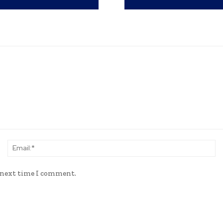
Name:*
Em
e next time I comment.