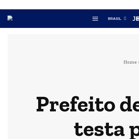
J
BRASIL
B
Home
Prefeito d
testa 