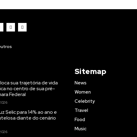
utros
Sitemap
oloca sua trajetória de vida
News
ica no centro de sua pré-
Women
ara Federal
Celebrity
2026
Travel
uz Selic para 14% ao ano e
telosa diante do cenário
Food
Music
2026