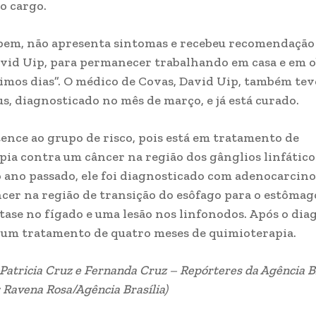
do cargo.
 bem, não apresenta sintomas e recebeu recomendação
vid Uip, para permanecer trabalhando em casa e em 
imos dias”. O médico de Covas, David Uip, também tev
s, diagnosticado no mês de março, e já está curado.
ence ao grupo de risco, pois está em tratamento de
ia contra um câncer na região dos gânglios linfático
 ano passado, ele foi diagnosticado com adenocarcin
ncer na região de transição do esôfago para o estômag
ase no fígado e uma lesão nos linfonodos. Após o dia
u um tratamento de quatro meses de quimioterapia.
 Patricia Cruz e Fernanda Cruz – Repórteres da Agência B
: Ravena Rosa/Agência Brasília)