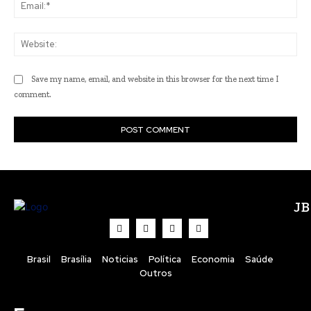
Ema
Web
Save my name, email, and website in this browser for the next time I
comment.
J
Brasil
Brasília
Noticias
Política
Economia
Saúde
Outros