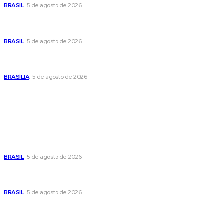
BRASIL
5 de agosto de 2026
Banco Central reduz Selic para 14% ao ano e adota postura
cautelosa diante do cenário econômico
BRASIL
5 de agosto de 2026
Praça do Relógio, em Taguatinga, receberá unidade móvel
de doação de sangue nesta quinta-feira
BRASÍLIA
5 de agosto de 2026
Popular
Cristiane Britto coloca sua trajetória de vida e experiência
pública no centro de sua pré-candidatura à Câmara Federal
BRASIL
5 de agosto de 2026
Banco Central reduz Selic para 14% ao ano e adota postura
cautelosa diante do cenário econômico
BRASIL
5 de agosto de 2026
Praça do Relógio, em Taguatinga, receberá unidade móvel
de doação de sangue nesta quinta-feira