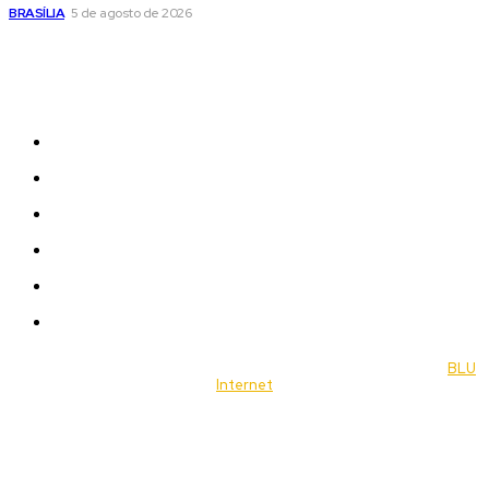
BRASÍLIA
5 de agosto de 2026
Sitemap
News
Women
Celebrity
Travel
Food
Music
© 2022 Jornal Brasília Notícias Todos os direitos reservados- by
BLU
Internet