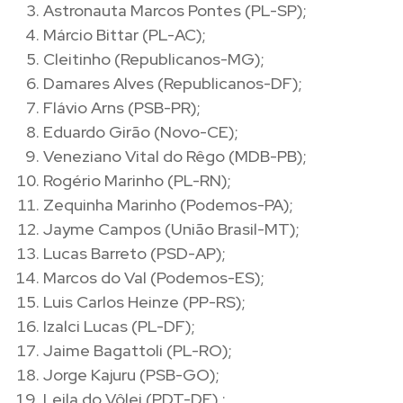
Astronauta Marcos Pontes (PL-SP);
Márcio Bittar (PL-AC);
Cleitinho (Republicanos-MG);
Damares Alves (Republicanos-DF);
Flávio Arns (PSB-PR);
Eduardo Girão (Novo-CE);
Veneziano Vital do Rêgo (MDB-PB);
Rogério Marinho (PL-RN);
Zequinha Marinho (Podemos-PA);
Jayme Campos (União Brasil-MT);
Lucas Barreto (PSD-AP);
Marcos do Val (Podemos-ES);
Luis Carlos Heinze (PP-RS);
Izalci Lucas (PL-DF);
Jaime Bagattoli (PL-RO);
Jorge Kajuru (PSB-GO);
Leila do Vôlei (PDT-DF) ;