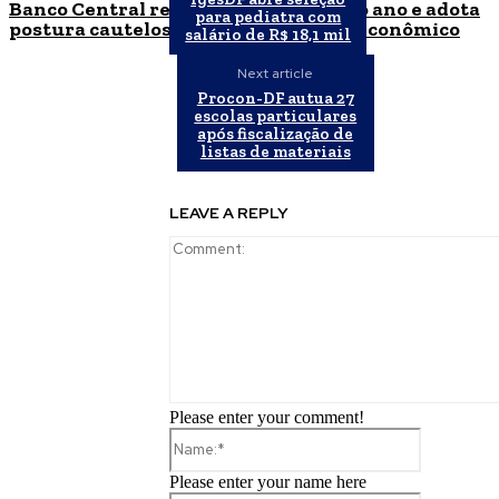
Banco Central reduz Selic para 14% ao ano e adota
para pediatra com
postura cautelosa diante do cenário econômico
salário de R$ 18,1 mil
Next article
Procon-DF autua 27
escolas particulares
após fiscalização de
listas de materiais
LEAVE A REPLY
Please enter your comment!
Name:*
Please enter your name here