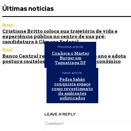
Últimas notícias
Brasil
Cristiane Britto coloca sua trajetória de vida e
experiência pública no centro de sua pré-
candidatura à Câmara Federal
Previous article
Brasil
Conheça o Master
Banco Central reduz Selic para 14% ao ano e adota
Burger em
postura cautelosa diante do cenário econômico
Taguatinga DF
Next article
Pedra Sabão
conquista espaço
como revestimento
de ambientes
sofisticados
LEAVE A REPLY