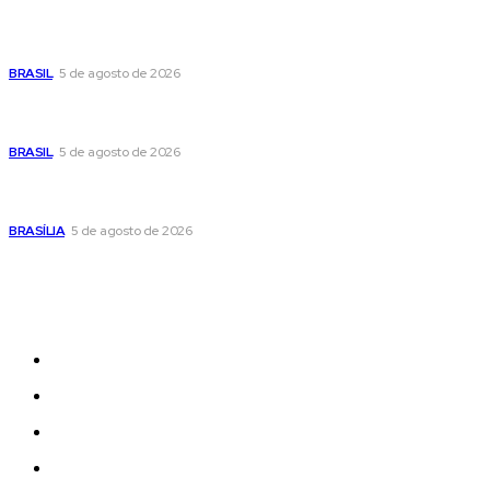
Cristiane Britto coloca sua trajetória de vida e experiência
pública no centro de sua pré-candidatura à Câmara Federal
BRASIL
5 de agosto de 2026
Banco Central reduz Selic para 14% ao ano e adota postura
cautelosa diante do cenário econômico
BRASIL
5 de agosto de 2026
Praça do Relógio, em Taguatinga, receberá unidade móvel
de doação de sangue nesta quinta-feira
BRASÍLIA
5 de agosto de 2026
Sitemap
News
Women
Celebrity
Travel