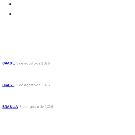
Quem Somos
Contatos
Últimas postagens
Cristiane Britto coloca sua trajetória de vida e experiência
pública no centro de sua pré-candidatura à Câmara Federal
BRASIL
5 de agosto de 2026
Banco Central reduz Selic para 14% ao ano e adota postura
cautelosa diante do cenário econômico
BRASIL
5 de agosto de 2026
Praça do Relógio, em Taguatinga, receberá unidade móvel
de doação de sangue nesta quinta-feira
BRASÍLIA
5 de agosto de 2026
Popular