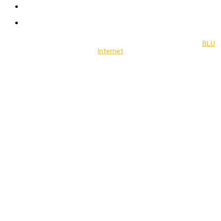
Food
Music
© 2022 Jornal Brasília Notícias Todos os direitos reservados- by
BLU
Internet