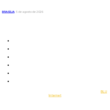
Praça do Relógio, em Taguatinga, receberá unidade móvel
de doação de sangue nesta quinta-feira
BRASÍLIA
5 de agosto de 2026
Sitemap
News
Women
Celebrity
Travel
Food
Music
© 2022 Jornal Brasília Notícias Todos os direitos reservados- by
BLU
Internet