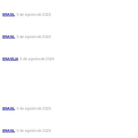
Cristiane Britto coloca sua trajetória de vida e experiência
pública no centro de sua pré-candidatura à Câmara Federal
BRASIL
5 de agosto de 2026
Banco Central reduz Selic para 14% ao ano e adota postura
cautelosa diante do cenário econômico
BRASIL
5 de agosto de 2026
Praça do Relógio, em Taguatinga, receberá unidade móvel
de doação de sangue nesta quinta-feira
BRASÍLIA
5 de agosto de 2026
Popular
Cristiane Britto coloca sua trajetória de vida e experiência
pública no centro de sua pré-candidatura à Câmara Federal
BRASIL
5 de agosto de 2026
Banco Central reduz Selic para 14% ao ano e adota postura
cautelosa diante do cenário econômico
BRASIL
5 de agosto de 2026