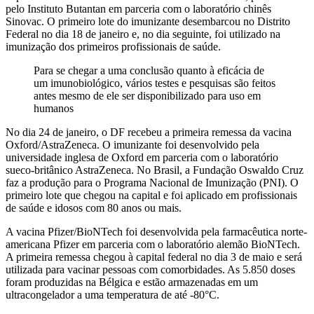
pelo Instituto Butantan em parceria com o laboratório chinês
Sinovac. O primeiro lote do imunizante desembarcou no Distrito
Federal no dia 18 de janeiro e, no dia seguinte, foi utilizado na
imunização dos primeiros profissionais de saúde.
Para se chegar a uma conclusão quanto à eficácia de
um imunobiológico, vários testes e pesquisas são feitos
antes mesmo de ele ser disponibilizado para uso em
humanos
No dia 24 de janeiro, o DF recebeu a primeira remessa da vacina
Oxford/AstraZeneca. O imunizante foi desenvolvido pela
universidade inglesa de Oxford em parceria com o laboratório
sueco-britânico AstraZeneca. No Brasil, a Fundação Oswaldo Cruz
faz a produção para o Programa Nacional de Imunização (PNI). O
primeiro lote que chegou na capital e foi aplicado em profissionais
de saúde e idosos com 80 anos ou mais.
A vacina Pfizer/BioNTech foi desenvolvida pela farmacêutica norte-
americana Pfizer em parceria com o laboratório alemão BioNTech.
A primeira remessa chegou à capital federal no dia 3 de maio e será
utilizada para vacinar pessoas com comorbidades. As 5.850 doses
foram produzidas na Bélgica e estão armazenadas em um
ultracongelador a uma temperatura de até -80°C.