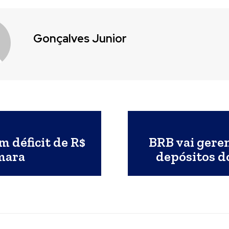
Gonçalves Junior
m déficit de R$
BRB vai geren
âmara
depósitos d