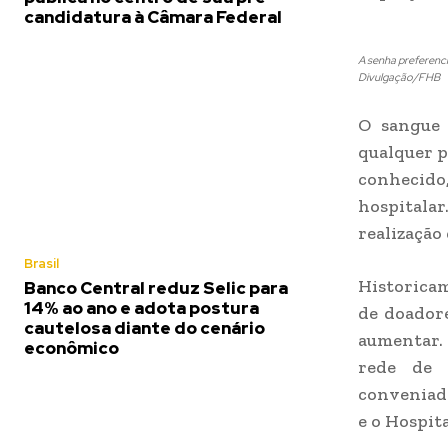
candidatura à Câmara Federal
A senha preferenc
Divulgação/FHB
O sangue 
qualquer p
conhecido
hospitalar
realização
Brasil
Historica
Banco Central reduz Selic para
14% ao ano e adota postura
de doador
cautelosa diante do cenário
aumentar.
econômico
rede de s
conveniada
e o Hospit