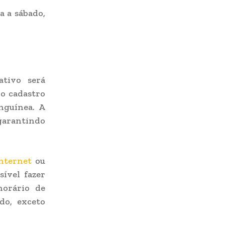
a a sábado,
ativo será
o cadastro
nguínea. A
 garantindo
internet
ou
sível fazer
horário de
do, exceto