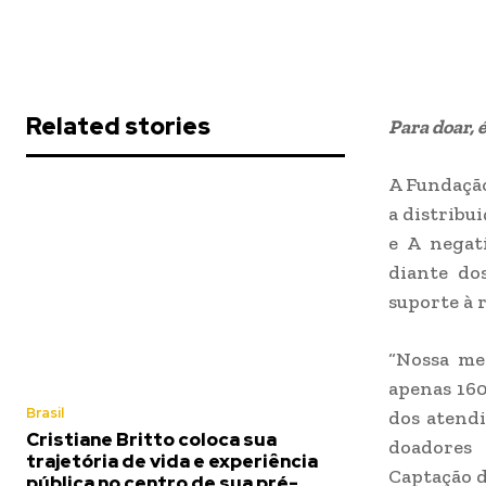
Related stories
Para doar, é
A Fundação
a distribu
e A negat
diante do
suporte à 
“Nossa me
apenas 160
Brasil
dos atendi
Cristiane Britto coloca sua
doadores 
trajetória de vida e experiência
Captação d
pública no centro de sua pré-