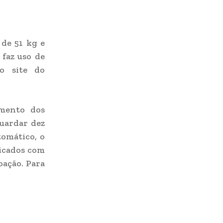
 de 51 kg e
 faz uso de
o site do
imento dos
guardar dez
tomático, o
ticados com
oação. Para