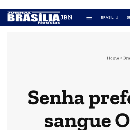
JBN
BRASIL
B
Home
Bra
Senha pref
sangue O 