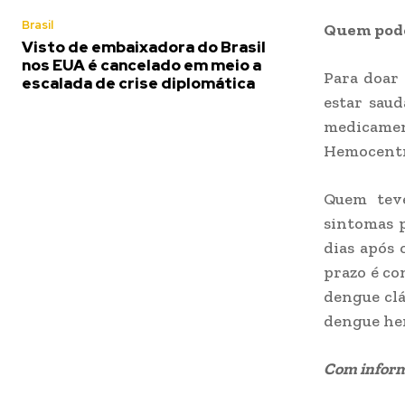
Brasil
Quem pod
Visto de embaixadora do Brasil
nos EUA é cancelado em meio a
Para doar 
escalada de crise diplomática
estar saud
medicame
Hemocentro
Quem teve
sintomas p
dias após 
prazo é co
dengue clá
dengue hem
Com inform