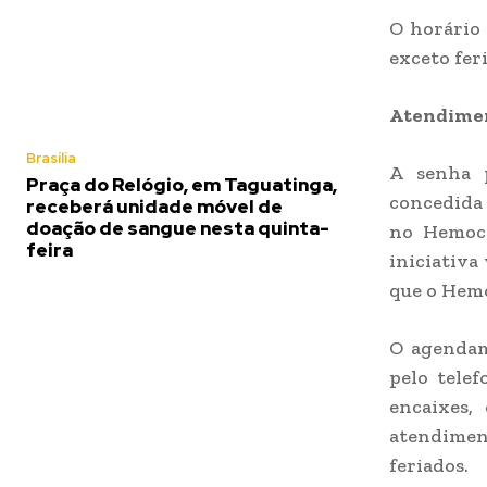
O horário 
exceto fer
Atendimen
Brasília
A senha p
Praça do Relógio, em Taguatinga,
concedida
receberá unidade móvel de
doação de sangue nesta quinta-
no Hemoce
feira
iniciativa
que o Hemo
O agendam
pelo telef
encaixes,
atendimen
feriados.