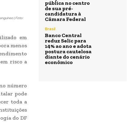
pública no centro
de sua pré-
candidatura à
anguíneo | Foto:
Câmara Federal
Brasil
Banco Central
ilizado em
reduz Selic para
mbora menos
14% ao ano e adota
postura cautelosa
tendimento
diante do cenário
 em risco a
econômico
 no número
talar pode
cer toda a
stituições
logia do DF