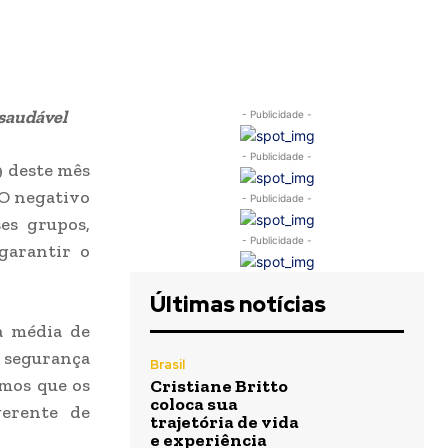
 saudável
- Publicidade -
- Publicidade -
9 deste mês
 O negativo
- Publicidade -
es grupos,
- Publicidade -
garantir o
Últimas notícias
a média de
a segurança
Brasil
amos que os
Cristiane Britto
coloca sua
gerente de
trajetória de vida
e experiência