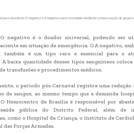
ial para doadores O negativo e A negativo será concedida mediante comprovação do grupo s
O negativo é o doador universal, podendo ser ut
aciente em situação de emergência. O A negativo, e
, também é um tipo raro e essencial para o a
. A baixa quantidade desses tipos sanguíneos coloca
 de transfusões e procedimentos médicos.
mente, o período pós-Carnaval registra uma redução
es de sangue, ao mesmo tempo que a demanda hospi
 O Hemocentro de Brasília é responsável por abaste
aúde pública do Distrito Federal, além de in
s, como o Hospital da Criança, o Instituto de Cardio
al das Forças Armadas.