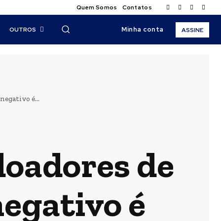
Quem Somos
Contatos
Minha conta
OUTROS
ASSINE
egativo é...
doadores de
negativo é