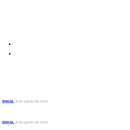
Each template in our ever growing studio library can
be added and moved around within any page
effortlessly with one click.
Quem Somos
Contatos
Últimas postagens
Moraes nega pedido de Bolsonaro pra passar Dia dos Pais
com os filhos
BRASIL
8 de agosto de 2026
Fornecer o CPF da pessoa desaparecida pode ajudar na
busca
BRASIL
8 de agosto de 2026