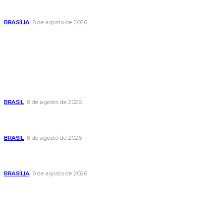
Confira a programação cultural e turística do DF para este
fim de semana
BRASÍLIA
8 de agosto de 2026
Popular
Moraes nega pedido de Bolsonaro pra passar Dia dos Pais
com os filhos
BRASIL
8 de agosto de 2026
Fornecer o CPF da pessoa desaparecida pode ajudar na
busca
BRASIL
8 de agosto de 2026
Confira a programação cultural e turística do DF para este
fim de semana
BRASÍLIA
8 de agosto de 2026
Sitemap