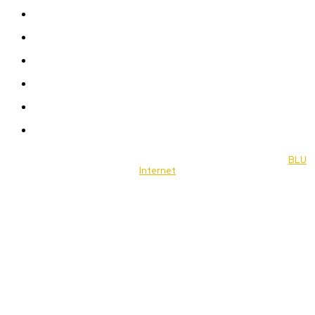
News
Women
Celebrity
Travel
Food
Music
© 2022 Jornal Brasília Notícias Todos os direitos reservados- by
BLU
Internet