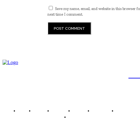
Save my name, email, and website in this browser fo
next time I comment.
JB
Brasil
Brasília
Noticias
Política
Economia
Saúde
Outros
Empresa