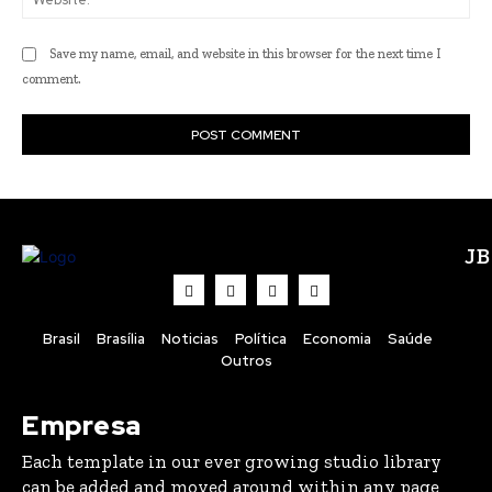
Save my name, email, and website in this browser for the next time I
comment.
J
Brasil
Brasília
Noticias
Política
Economia
Saúde
Outros
Empresa
Each template in our ever growing studio library
can be added and moved around within any page