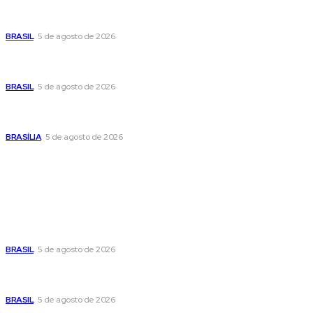
Cristiane Britto coloca sua trajetória de vida e experiência
pública no centro de sua pré-candidatura à Câmara Federal
BRASIL
5 de agosto de 2026
Banco Central reduz Selic para 14% ao ano e adota postura
cautelosa diante do cenário econômico
BRASIL
5 de agosto de 2026
Praça do Relógio, em Taguatinga, receberá unidade móvel
de doação de sangue nesta quinta-feira
BRASÍLIA
5 de agosto de 2026
Popular
Cristiane Britto coloca sua trajetória de vida e experiência
pública no centro de sua pré-candidatura à Câmara Federal
BRASIL
5 de agosto de 2026
Banco Central reduz Selic para 14% ao ano e adota postura
cautelosa diante do cenário econômico
BRASIL
5 de agosto de 2026