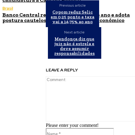
candidatura à Câmara Federal
Previous article
Brasil
Copom reduz Selic
Banco Central reduz Selic para 14% ao ano e adota
em 0,25 ponto e taxa
postura cautelosa diante do cenário econômico
vai a 14,75% ao ano
Next article
Mendonça diz que
juiz não é estrela e
deve assumir
responsabilidades
LEAVE A REPLY
Please enter your comment!
Name:*