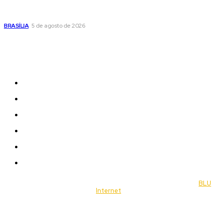
Praça do Relógio, em Taguatinga, receberá unidade móvel
de doação de sangue nesta quinta-feira
BRASÍLIA
5 de agosto de 2026
Sitemap
News
Women
Celebrity
Travel
Food
Music
© 2022 Jornal Brasília Notícias Todos os direitos reservados- by
BLU
Internet