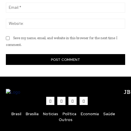
Ema
Web
Save my name, email, and website in this browser for the next time I
comment.
J
Brasil
Brasília
Noticias
Política
Economia
Saúde
Outros