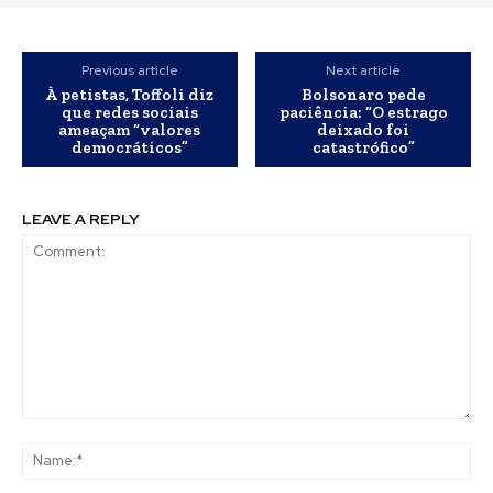
Previous article
Next article
À petistas, Toffoli diz
Bolsonaro pede
que redes sociais
paciência: “O estrago
ameaçam “valores
deixado foi
democráticos”
catastrófico”
LEAVE A REPLY
Comment:
Na