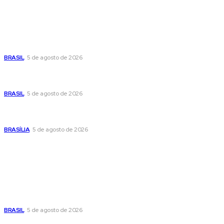
Últimas postagens
Cristiane Britto coloca sua trajetória de vida e experiência
pública no centro de sua pré-candidatura à Câmara Federal
BRASIL
5 de agosto de 2026
Banco Central reduz Selic para 14% ao ano e adota postura
cautelosa diante do cenário econômico
BRASIL
5 de agosto de 2026
Praça do Relógio, em Taguatinga, receberá unidade móvel
de doação de sangue nesta quinta-feira
BRASÍLIA
5 de agosto de 2026
Popular
Cristiane Britto coloca sua trajetória de vida e experiência
pública no centro de sua pré-candidatura à Câmara Federal
BRASIL
5 de agosto de 2026