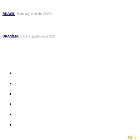
Banco Central reduz Selic para 14% ao ano e adota postura
cautelosa diante do cenário econômico
BRASIL
5 de agosto de 2026
Praça do Relógio, em Taguatinga, receberá unidade móvel
de doação de sangue nesta quinta-feira
BRASÍLIA
5 de agosto de 2026
Sitemap
News
Women
Celebrity
Travel
Food
Music
© 2022 Jornal Brasília Notícias Todos os direitos reservados- by
BLU