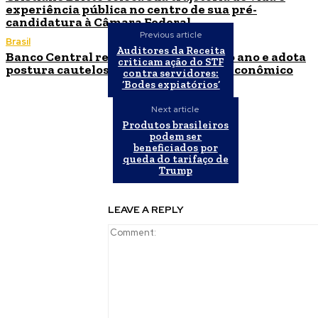
experiência pública no centro de sua pré-
candidatura à Câmara Federal
Previous article
Brasil
Auditores da Receita
Banco Central reduz Selic para 14% ao ano e adota
criticam ação do STF
postura cautelosa diante do cenário econômico
contra servidores:
‘Bodes expiatórios’
Next article
Produtos brasileiros
podem ser
beneficiados por
queda do tarifaço de
Trump
LEAVE A REPLY