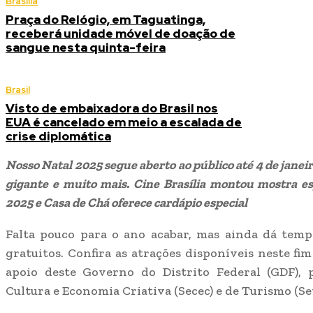
Brasília
Praça do Relógio, em Taguatinga,
receberá unidade móvel de doação de
sangue nesta quinta-feira
Brasil
Visto de embaixadora do Brasil nos
EUA é cancelado em meio a escalada de
crise diplomática
Nosso Natal 2025 segue aberto ao público até 4 de janeir
gigante e muito mais. Cine Brasília montou mostra es
2025 e Casa de Chá oferece cardápio especial
Falta pouco para o ano acabar, mas ainda dá temp
gratuitos. Confira as atrações disponíveis neste f
apoio deste Governo do Distrito Federal (GDF), 
Cultura e Economia Criativa (Secec) e de Turismo (Set