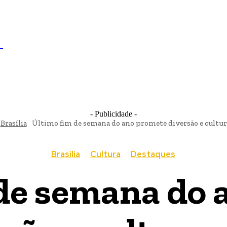
IL
BRASÍLIA
NOTICIAS
POLÍTICA
ECONOMIA
SA
N
- Publicidade -
Brasília
Último fim de semana do ano promete diversão e cultur
Brasília
Cultura
Destaques
 de semana do 