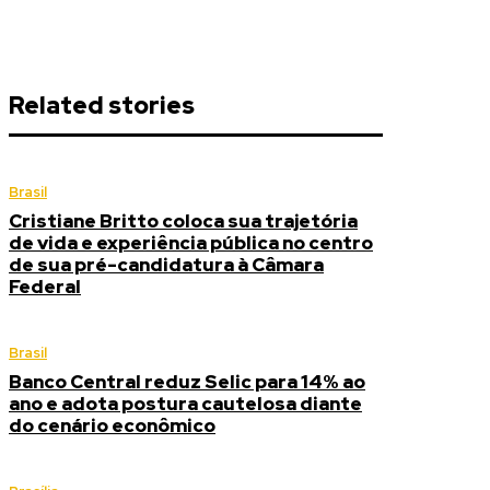
Related stories
Brasil
Cristiane Britto coloca sua trajetória
de vida e experiência pública no centro
de sua pré-candidatura à Câmara
Federal
Brasil
Banco Central reduz Selic para 14% ao
ano e adota postura cautelosa diante
do cenário econômico