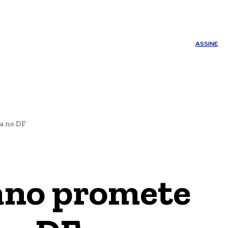
ÚDE
OUTROS
Minha conta
ASSINE
a no DF
ano promete