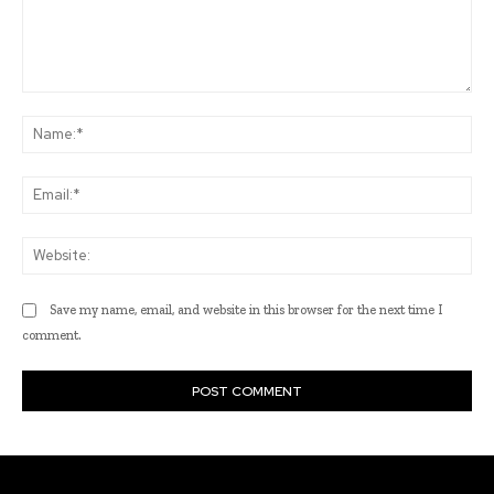
Comment:
Na
Ema
Web
Save my name, email, and website in this browser for the next time I
comment.