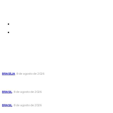
Each template in our ever growing studio library can
be added and moved around within any page
effortlessly with one click.
Quem Somos
Contatos
Últimas postagens
Confira a programação cultural e turística do DF para este
fim de semana
BRASÍLIA
8 de agosto de 2026
Em nova reviravolta, Cleitinho anuncia que disputará o
governo de Minas Gerais
BRASIL
8 de agosto de 2026
Seca no DF: hidratação é fundamental durante o período
BRASIL
8 de agosto de 2026