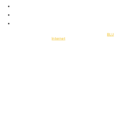
Travel
Food
Music
© 2022 Jornal Brasília Notícias Todos os direitos reservados- by
BLU
Internet