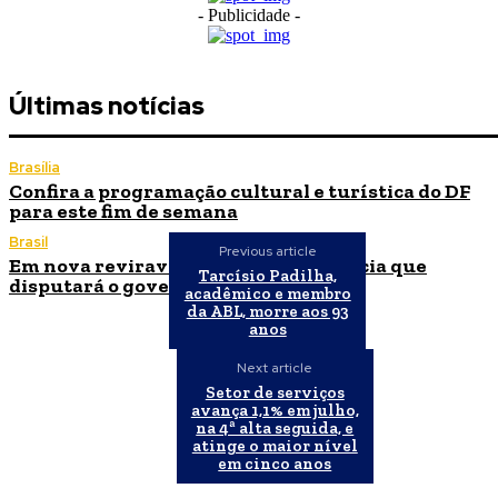
- Publicidade -
Últimas notícias
Brasília
Confira a programação cultural e turística do DF
para este fim de semana
Brasil
Previous article
Em nova reviravolta, Cleitinho anuncia que
Tarcísio Padilha,
disputará o governo de Minas Gerais
acadêmico e membro
da ABL, morre aos 93
anos
Next article
Setor de serviços
avança 1,1% em julho,
na 4ª alta seguida, e
atinge o maior nível
em cinco anos