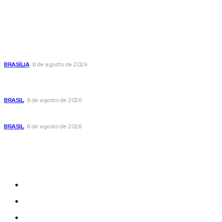
Popular
Confira a programação cultural e turística do DF para este
fim de semana
BRASÍLIA
8 de agosto de 2026
Em nova reviravolta, Cleitinho anuncia que disputará o
governo de Minas Gerais
BRASIL
8 de agosto de 2026
Seca no DF: hidratação é fundamental durante o período
BRASIL
8 de agosto de 2026
Sitemap
News
Women
Celebrity