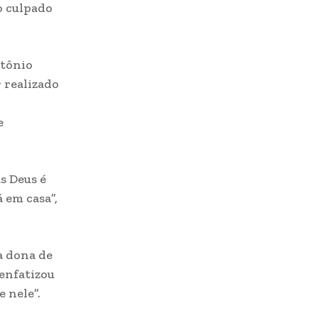
o culpado
ntônio
 realizado
e
s Deus é
 em casa”,
a dona de
 enfatizou
 nele”.