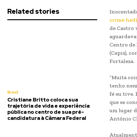
Related stories
Inocentad
crime hed
de Castro v
aguardavam
Centro de 
(Cepis), c
Fortaleza.
“Muita coi
tenho nem 
Brasil
fé eu tive
Cristiane Britto coloca sua
que se con
trajetória de vida e experiência
um lugar d
pública no centro de sua pré-
candidatura à Câmara Federal
Antônio Cl
Atualmente