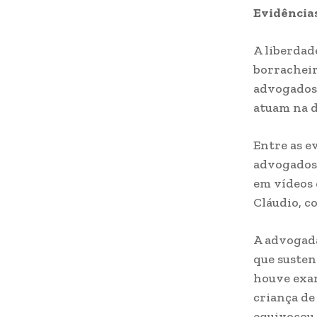
Evidências
A liberdad
borracheir
advogados 
atuam na d
Entre as e
advogados 
em vídeos 
Cláudio, c
A advogada
que susten
houve exam
criança de
equivocou 