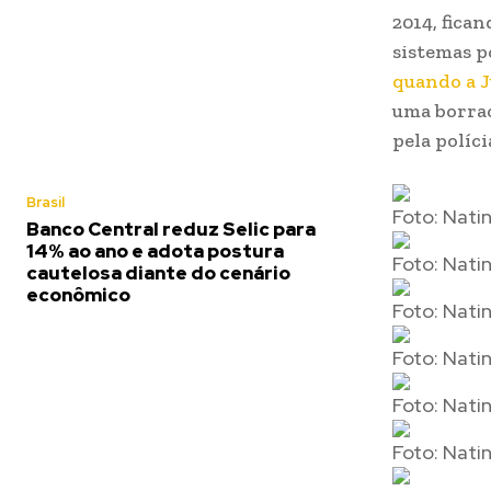
2014, fica
sistemas po
quando a 
uma borrac
pela políci
Brasil
Foto: Nati
Banco Central reduz Selic para
14% ao ano e adota postura
Foto: Nati
cautelosa diante do cenário
econômico
Foto: Nati
Foto: Nati
Foto: Nati
Foto: Nati