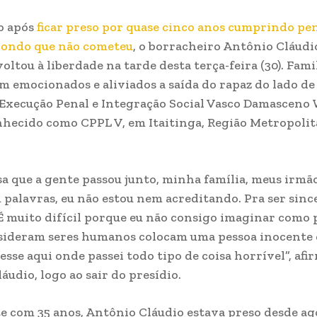
o após
ficar preso por quase cinco anos cumprindo pe
iondo que não cometeu
, o borracheiro Antônio Cláudi
oltou à liberdade na tarde desta terça-feira (30). Fami
 emocionados e aliviados a saída do rapaz do lado de
Execução Penal e Integração Social Vasco Damasceno
onhecido como CPPL V, em Itaitinga, Região Metropoli
sa que a gente passou junto, minha família, meus irmão
palavras, eu não estou nem acreditando. Pra ser sinc
. É muito difícil porque eu não consigo imaginar como 
sideram seres humanos colocam uma pessoa inocente
esse aqui onde passei todo tipo de coisa horrível”, afi
áudio, logo ao sair do presídio.
 com 35 anos, Antônio Cláudio estava preso desde ag