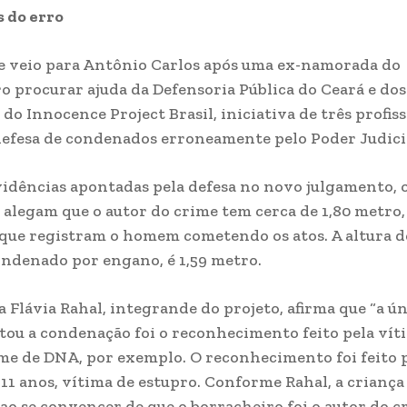
 do erro
e veio para Antônio Carlos após uma ex-namorada do
o procurar ajuda da Defensoria Pública do Ceará e dos
do Innocence Project Brasil, iniciativa de três profis
efesa de condenados erroneamente pelo Poder Judici
vidências apontadas pela defesa no novo julgamento, 
alegam que o autor do crime tem cerca de 1,80 metro,
que registram o homem cometendo os atos. A altura 
ondenado por engano, é 1,59 metro.
 Flávia Rahal, integrande do projeto, afirma que “a ún
tou a condenação foi o reconhecimento feito pela vít
e de DNA, por exemplo. O reconhecimento foi feito 
 11 anos, vítima de estupro. Conforme Rahal, a criança
ao se convencer de que o borracheiro foi o autor do c