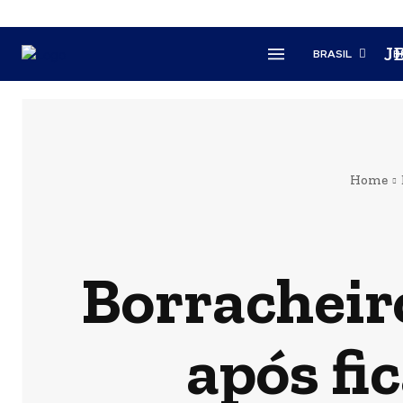
J
BRASIL
B
Home
Borracheiro
após fi