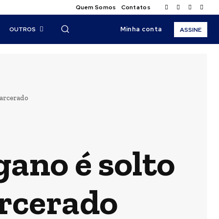
Quem Somos
Contatos
Minha conta
OUTROS
ASSINE
carcerado
gano é solto
arcerado