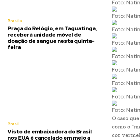
Foto: Nati
Foto: Nati
Brasília
Praça do Relógio, em Taguatinga,
Foto: Nati
receberá unidade móvel de
doação de sangue nesta quinta-
Foto: Nati
feira
Foto: Nati
Foto: Nati
Foto: Nati
Foto: Nati
Foto: Nati
O caso que
Brasil
como o “ma
Visto de embaixadora do Brasil
cor vermel
nos EUA é cancelado em meio a