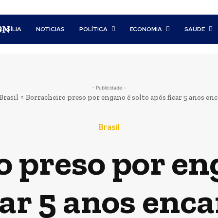
BN
RASÍLIA
NOTICIAS
POLÍTICA
ECONOMIA
SAÚDE
- Publicidade -
Brasil
Borracheiro preso por engano é solto após ficar 5 anos en
Brasil
 preso por en
car 5 anos enc