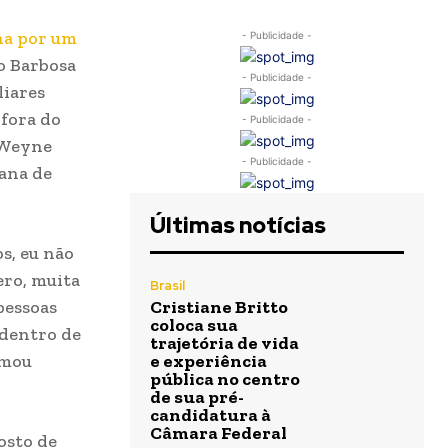
na por um
- Publicidade -
o Barbosa
- Publicidade -
liares
 fora do
- Publicidade -
 Weyne
- Publicidade -
tana de
Últimas notícias
s, eu não
ero, muita
Brasil
pessoas
Cristiane Britto
coloca sua
 dentro de
trajetória de vida
rmou
e experiência
pública no centro
de sua pré-
candidatura à
Câmara Federal
osto de