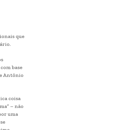
sionais que
ário.
os
 com base
de Antônio
ica coisa
ima” – não
por uma
 se
rime.