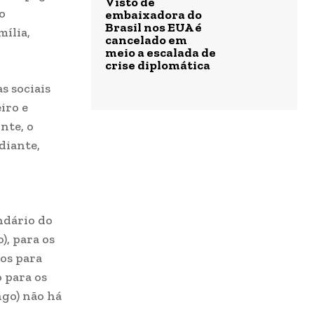
Visto de
o
embaixadora do
Brasil nos EUA é
mília,
cancelado em
meio a escalada de
crise diplomática
s sociais
iro e
nte, o
diante,
ndário do
), para os
dos para
 para os
ngo) não há