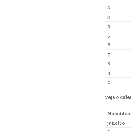
2
3
4
5
6
7
8
9
0
Veja o cal
Nascidos
janeiro