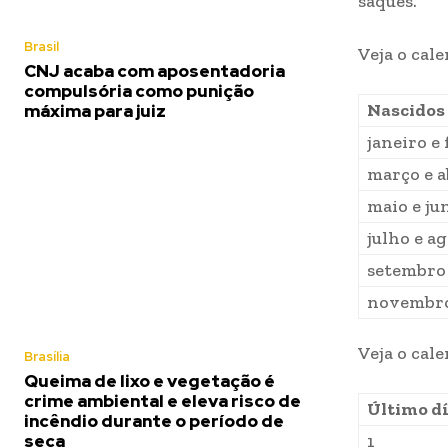
saques.
Brasil
Veja o cal
CNJ acaba com aposentadoria
compulsória como punição
Nascidos
máxima para juiz
janeiro e
março e a
maio e ju
julho e a
setembro
novembro
Veja o cale
Brasília
Queima de lixo e vegetação é
crime ambiental e eleva risco de
Último dí
incêndio durante o período de
seca
1