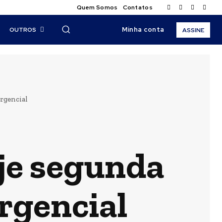
Quem Somos
Contatos
Minha conta
OUTROS
ASSINE
rgencial
je segunda
ergencial