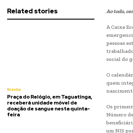
Related stories
Ao todo, ce
A Caixa Ec
emergencial
pessoas es
trabalhado
social do 
O calendár
quem integ
Brasília
nascimento
Praça do Relógio, em Taguatinga,
receberá unidade móvel de
Os primeir
doação de sangue nesta quinta-
Número de 
feira
beneficiár
um NIS por