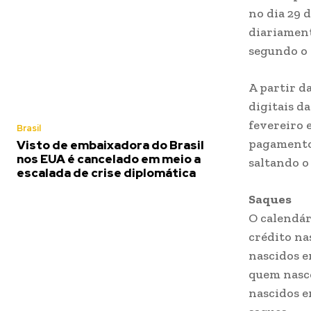
no dia 29 
diariament
segundo o 
A partir d
digitais d
fevereiro 
Brasil
pagamento 
Visto de embaixadora do Brasil
nos EUA é cancelado em meio a
saltando o
escalada de crise diplomática
Saques
O calendár
crédito na
nascidos e
quem nasce
nascidos e