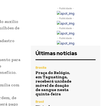
- Publicidade -
- Publicidade -
o auxílio
 milhões de
- Publicidade -
- Publicidade -
cadastro
Últimas notícias
mento para
e
Brasília
enefício.
Praça do Relógio,
em Taguatinga,
receberá unidade
amília com
móvel de doação
de sangue nesta
quinta-feira
ordem, de
Brasil
será pago