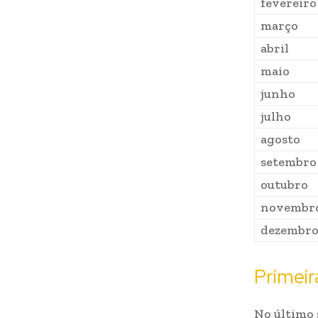
fevereiro
março
abril
maio
junho
julho
agosto
setembro
outubro
novembr
dezembr
Primeir
No último 