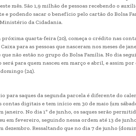
deste mês. São 1,9 milhão de pessoas recebendo o auxíli
e e podendo sacar o benefício pelo cartão do Bolsa Fa
Ministério da Cidadania.
a próxima quarta-feira (20), começa o crédito nas conta
a Caixa para as pessoas que nasceram nos meses de jane
e que não estão no grupo do Bolsa Família. No dia segui
será para quem nasceu em março e abril, e assim por 
 domingo (24).
io para saques da segunda parcela é diferente do cale
s contas digitais e tem início em 30 de maio (um sábado
m janeiro. No dia 1º de junho, os saques serão permiti
u em fevereiro, seguindo nessa ordem até 13 de junho
m dezembro. Ressaltando que no dia 7 de junho (domi