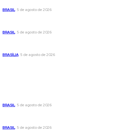
pública no centro de sua pré-candidatura à Câmara Federal
BRASIL
5 de agosto de 2026
Banco Central reduz Selic para 14% ao ano e adota postura
cautelosa diante do cenário econômico
BRASIL
5 de agosto de 2026
Praça do Relógio, em Taguatinga, receberá unidade móvel
de doação de sangue nesta quinta-feira
BRASÍLIA
5 de agosto de 2026
Popular
Cristiane Britto coloca sua trajetória de vida e experiência
pública no centro de sua pré-candidatura à Câmara Federal
BRASIL
5 de agosto de 2026
Banco Central reduz Selic para 14% ao ano e adota postura
cautelosa diante do cenário econômico
BRASIL
5 de agosto de 2026
Praça do Relógio, em Taguatinga, receberá unidade móvel