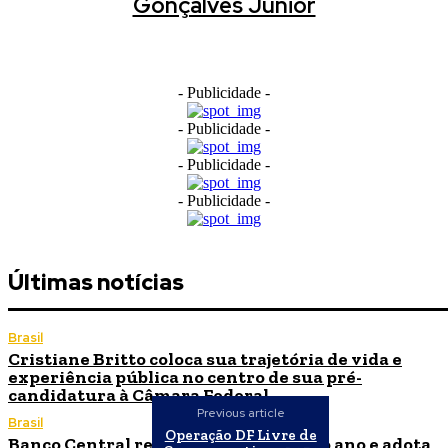
Gonçalves Junior
- Publicidade -
- Publicidade -
- Publicidade -
- Publicidade -
Últimas notícias
Brasil
Cristiane Britto coloca sua trajetória de vida e
experiência pública no centro de sua pré-
candidatura à Câmara Federal
Previous article
Brasil
Operação DF Livre de
Banco Central reduz Selic para 14% ao ano e adota