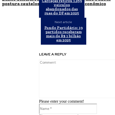
Carcaças retirou 1.259
postura cautelosa diante do cenário econômico
veículos
abandonados das
ruas do DF em 2025
Next article
Fundo Partidário: 19
partidos receberam
mais de R$ 1 bilhão
em 2025
LEAVE A REPLY
Please enter your comment!
Name:*