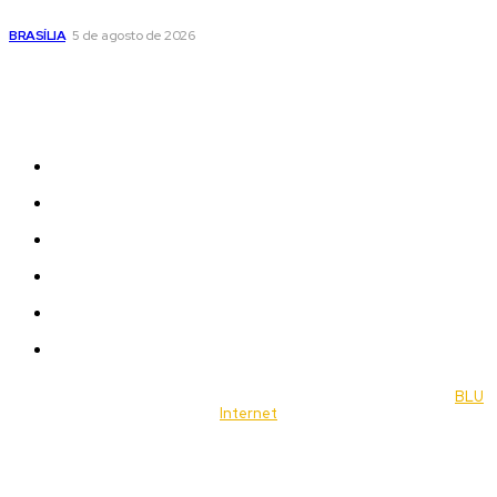
de doação de sangue nesta quinta-feira
BRASÍLIA
5 de agosto de 2026
Sitemap
News
Women
Celebrity
Travel
Food
Music
© 2022 Jornal Brasília Notícias Todos os direitos reservados- by
BLU
Internet