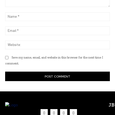
Comment:
Na
Ema
Web
Save my name, email, and website in this browser for the next time I
comment.
J