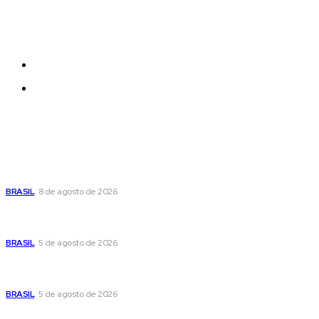
Each template in our ever growing studio library can
be added and moved around within any page
effortlessly with one click.
Quem Somos
Contatos
Últimas postagens
Seca no DF: hidratação é fundamental durante o período
BRASIL
8 de agosto de 2026
Cristiane Britto coloca sua trajetória de vida e experiência
pública no centro de sua pré-candidatura à Câmara Federal
BRASIL
5 de agosto de 2026
Banco Central reduz Selic para 14% ao ano e adota postura
cautelosa diante do cenário econômico
BRASIL
5 de agosto de 2026