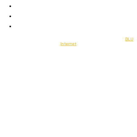
Travel
Food
Music
© 2022 Jornal Brasília Notícias Todos os direitos reservados- by
BLU
Internet