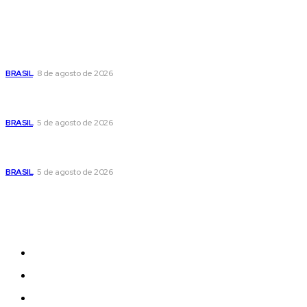
Popular
Seca no DF: hidratação é fundamental durante o período
BRASIL
8 de agosto de 2026
Cristiane Britto coloca sua trajetória de vida e experiência
pública no centro de sua pré-candidatura à Câmara Federal
BRASIL
5 de agosto de 2026
Banco Central reduz Selic para 14% ao ano e adota postura
cautelosa diante do cenário econômico
BRASIL
5 de agosto de 2026
Sitemap
News
Women
Celebrity