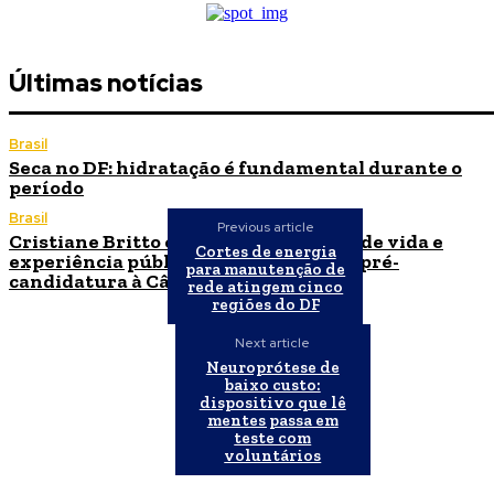
Últimas notícias
Brasil
Seca no DF: hidratação é fundamental durante o
período
Brasil
Previous article
Cristiane Britto coloca sua trajetória de vida e
Cortes de energia
experiência pública no centro de sua pré-
para manutenção de
candidatura à Câmara Federal
rede atingem cinco
regiões do DF
Next article
Neuroprótese de
baixo custo:
dispositivo que lê
mentes passa em
teste com
voluntários