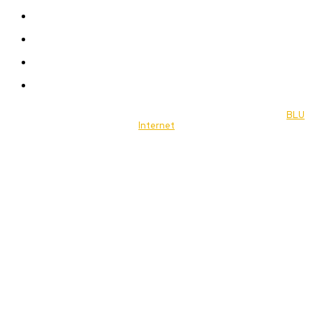
Celebrity
Travel
Food
Music
© 2022 Jornal Brasília Notícias Todos os direitos reservados- by
BLU
Internet