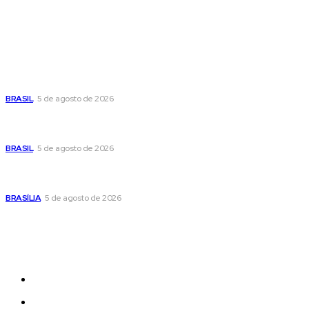
Popular
Cristiane Britto coloca sua trajetória de vida e experiência
pública no centro de sua pré-candidatura à Câmara Federal
BRASIL
5 de agosto de 2026
Banco Central reduz Selic para 14% ao ano e adota postura
cautelosa diante do cenário econômico
BRASIL
5 de agosto de 2026
Praça do Relógio, em Taguatinga, receberá unidade móvel
de doação de sangue nesta quinta-feira
BRASÍLIA
5 de agosto de 2026
Sitemap
News
Women