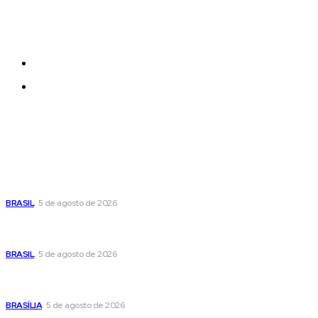
Each template in our ever growing studio library can
be added and moved around within any page
effortlessly with one click.
Quem Somos
Contatos
Últimas postagens
Cristiane Britto coloca sua trajetória de vida e experiência
pública no centro de sua pré-candidatura à Câmara Federal
BRASIL
5 de agosto de 2026
Banco Central reduz Selic para 14% ao ano e adota postura
cautelosa diante do cenário econômico
BRASIL
5 de agosto de 2026
Praça do Relógio, em Taguatinga, receberá unidade móvel
de doação de sangue nesta quinta-feira
BRASÍLIA
5 de agosto de 2026