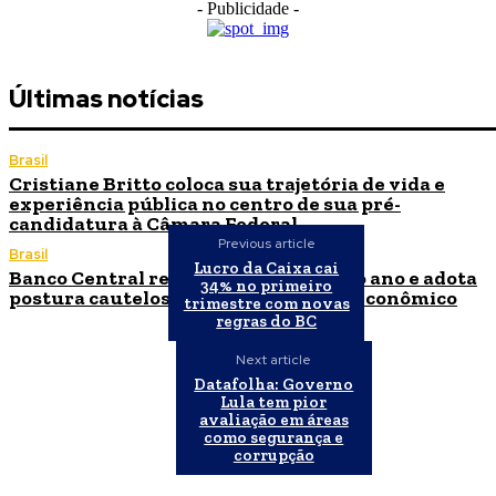
- Publicidade -
Últimas notícias
Brasil
Cristiane Britto coloca sua trajetória de vida e
experiência pública no centro de sua pré-
candidatura à Câmara Federal
Previous article
Brasil
Lucro da Caixa cai
Banco Central reduz Selic para 14% ao ano e adota
34% no primeiro
postura cautelosa diante do cenário econômico
trimestre com novas
regras do BC
Next article
Datafolha: Governo
Lula tem pior
avaliação em áreas
como segurança e
corrupção