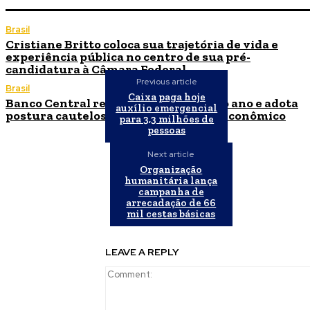
Brasil
Cristiane Britto coloca sua trajetória de vida e
experiência pública no centro de sua pré-
candidatura à Câmara Federal
Previous article
Brasil
Caixa paga hoje
Banco Central reduz Selic para 14% ao ano e adota
auxílio emergencial
postura cautelosa diante do cenário econômico
para 3,3 milhões de
pessoas
Next article
Organização
humanitária lança
campanha de
arrecadação de 66
mil cestas básicas
LEAVE A REPLY