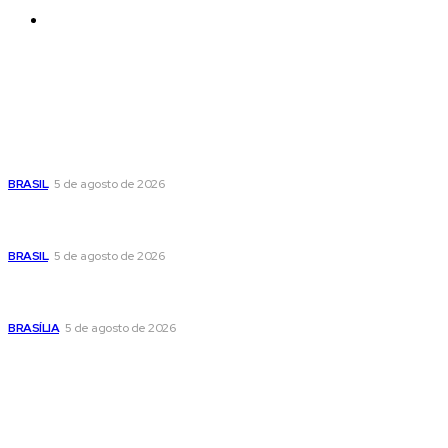
Contatos
Últimas postagens
Cristiane Britto coloca sua trajetória de vida e experiência
pública no centro de sua pré-candidatura à Câmara Federal
BRASIL
5 de agosto de 2026
Banco Central reduz Selic para 14% ao ano e adota postura
cautelosa diante do cenário econômico
BRASIL
5 de agosto de 2026
Praça do Relógio, em Taguatinga, receberá unidade móvel
de doação de sangue nesta quinta-feira
BRASÍLIA
5 de agosto de 2026
Popular
Cristiane Britto coloca sua trajetória de vida e experiência