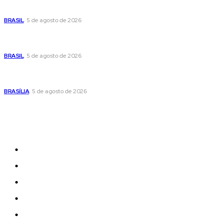
pública no centro de sua pré-candidatura à Câmara Federal
BRASIL
5 de agosto de 2026
Banco Central reduz Selic para 14% ao ano e adota postura
cautelosa diante do cenário econômico
BRASIL
5 de agosto de 2026
Praça do Relógio, em Taguatinga, receberá unidade móvel
de doação de sangue nesta quinta-feira
BRASÍLIA
5 de agosto de 2026
Sitemap
News
Women
Celebrity
Travel
Food