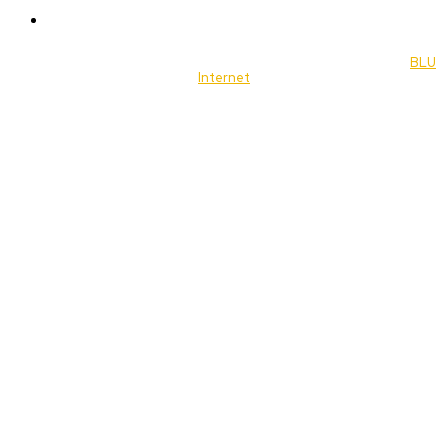
Music
© 2022 Jornal Brasília Notícias Todos os direitos reservados- by
BLU
Internet