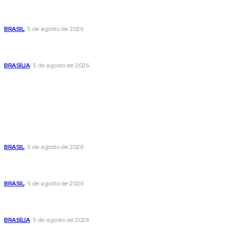
Banco Central reduz Selic para 14% ao ano e adota postura
cautelosa diante do cenário econômico
BRASIL
5 de agosto de 2026
Praça do Relógio, em Taguatinga, receberá unidade móvel
de doação de sangue nesta quinta-feira
BRASÍLIA
5 de agosto de 2026
Popular
Cristiane Britto coloca sua trajetória de vida e experiência
pública no centro de sua pré-candidatura à Câmara Federal
BRASIL
5 de agosto de 2026
Banco Central reduz Selic para 14% ao ano e adota postura
cautelosa diante do cenário econômico
BRASIL
5 de agosto de 2026
Praça do Relógio, em Taguatinga, receberá unidade móvel
de doação de sangue nesta quinta-feira
BRASÍLIA
5 de agosto de 2026