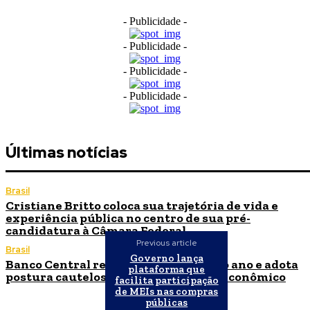
- Publicidade -
- Publicidade -
- Publicidade -
- Publicidade -
Últimas notícias
Brasil
Cristiane Britto coloca sua trajetória de vida e
experiência pública no centro de sua pré-
candidatura à Câmara Federal
Previous article
Brasil
Governo lança
Banco Central reduz Selic para 14% ao ano e adota
plataforma que
postura cautelosa diante do cenário econômico
facilita participação
de MEIs nas compras
públicas