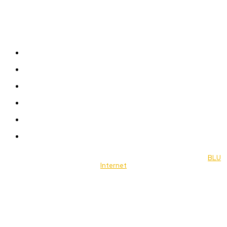
Sitemap
News
Women
Celebrity
Travel
Food
Music
© 2022 Jornal Brasília Notícias Todos os direitos reservados- by
BLU
Internet