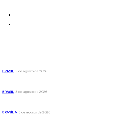
effortlessly with one click.
Quem Somos
Contatos
Últimas postagens
Cristiane Britto coloca sua trajetória de vida e experiência
pública no centro de sua pré-candidatura à Câmara Federal
BRASIL
5 de agosto de 2026
Banco Central reduz Selic para 14% ao ano e adota postura
cautelosa diante do cenário econômico
BRASIL
5 de agosto de 2026
Praça do Relógio, em Taguatinga, receberá unidade móvel
de doação de sangue nesta quinta-feira
BRASÍLIA
5 de agosto de 2026