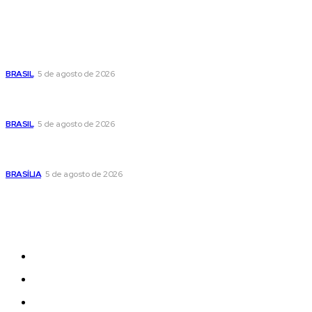
Popular
Cristiane Britto coloca sua trajetória de vida e experiência
pública no centro de sua pré-candidatura à Câmara Federal
BRASIL
5 de agosto de 2026
Banco Central reduz Selic para 14% ao ano e adota postura
cautelosa diante do cenário econômico
BRASIL
5 de agosto de 2026
Praça do Relógio, em Taguatinga, receberá unidade móvel
de doação de sangue nesta quinta-feira
BRASÍLIA
5 de agosto de 2026
Sitemap
News
Women
Celebrity