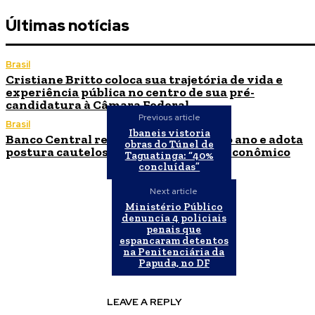
Últimas notícias
Brasil
Cristiane Britto coloca sua trajetória de vida e
experiência pública no centro de sua pré-
candidatura à Câmara Federal
Previous article
Brasil
Ibaneis vistoria
Banco Central reduz Selic para 14% ao ano e adota
obras do Túnel de
postura cautelosa diante do cenário econômico
Taguatinga: “40%
concluídas”
Next article
Ministério Público
denuncia 4 policiais
penais que
espancaram detentos
na Penitenciária da
Papuda, no DF
LEAVE A REPLY