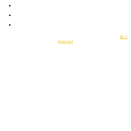
Travel
Food
Music
© 2022 Jornal Brasília Notícias Todos os direitos reservados- by
BLU
Internet