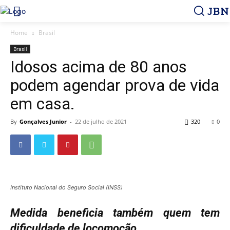
JBN
Home
Brasil
Brasil
Idosos acima de 80 anos
podem agendar prova de vida
em casa.
By
Gonçalves Junior
-
22 de julho de 2021
320
0
Instituto Nacional do Seguro Social (INSS)
Medida beneficia também quem tem
dificuldade de locomoção.