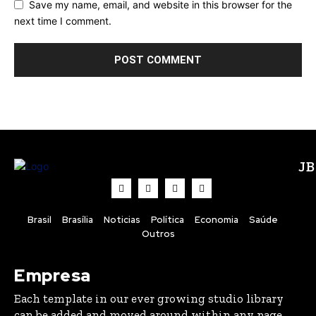
Save my name, email, and website in this browser for the
next time I comment.
J
Brasil
Brasília
Noticias
Política
Economia
Saúde
Outros
Empresa
Each template in our ever growing studio library
can be added and moved around within any page