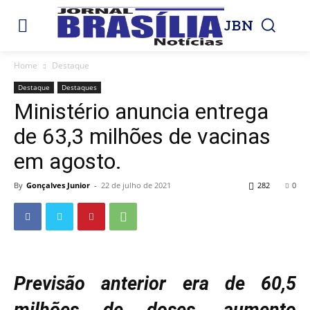
JBN
Home
Destaque
Destaque
Destaques
Ministério anuncia entrega
de 63,3 milhões de vacinas
em agosto.
By
Gonçalves Junior
-
22 de julho de 2021
282
0
Previsão anterior era de 60,5