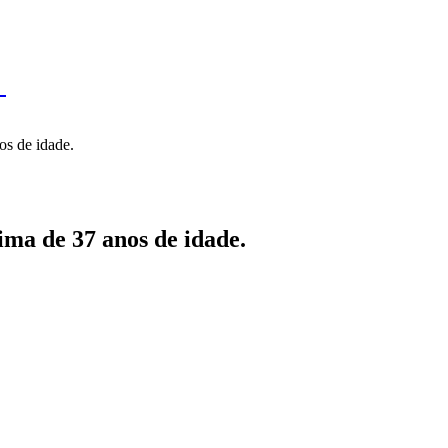
IL
BRASÍLIA
NOTICIAS
POLÍTICA
ECONOMIA
SA
N
os de idade.
ma de 37 anos de idade.