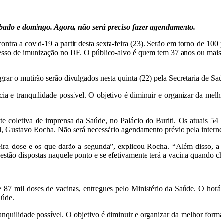
sábado e domingo. Agora, não será preciso fazer agendamento.
ra a covid-19 a partir desta sexta-feira (23). Serão em torno de 100 p
cesso de imunização no DF. O público-alvo é quem tem 37 anos ou mais
rar o mutirão serão divulgados nesta quinta (22) pela Secretaria de Sa
a e tranquilidade possível. O objetivo é diminuir e organizar da melho
nte coletiva de imprensa da Saúde, no Palácio do Buriti. Os atuais 54
, Gustavo Rocha. Não será necessário agendamento prévio pela interne
meira dose e os que darão a segunda”, explicou Rocha. “Além disso, a 
estão dispostas naquele ponto e se efetivamente terá a vacina quando c
87 mil doses de vacinas, entregues pelo Ministério da Saúde. O horár
aúde.
quilidade possível. O objetivo é diminuir e organizar da melhor forma p