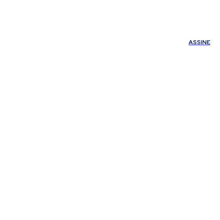
ÚDE
OUTROS
Minha conta
ASSINE