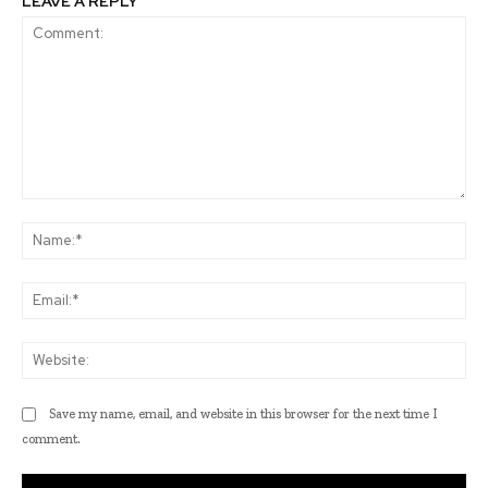
LEAVE A REPLY
Comment:
Na
Ema
Web
Save my name, email, and website in this browser for the next time I
comment.