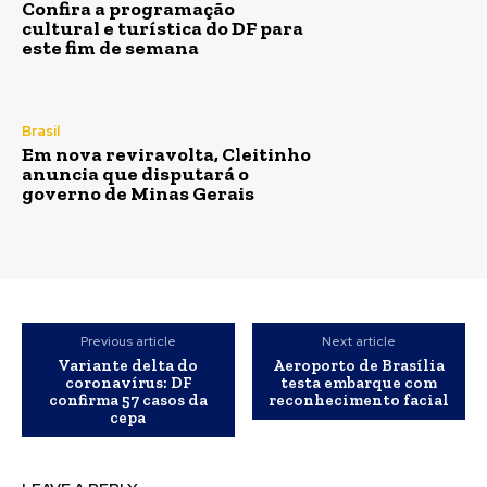
Confira a programação
cultural e turística do DF para
este fim de semana
Brasil
Em nova reviravolta, Cleitinho
anuncia que disputará o
governo de Minas Gerais
Previous article
Next article
Variante delta do
Aeroporto de Brasília
coronavírus: DF
testa embarque com
confirma 57 casos da
reconhecimento facial
cepa