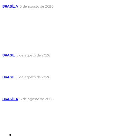
BRASÍLIA
5 de agosto de 2026
Popular
Cristiane Britto coloca sua trajetória de vida e experiência
pública no centro de sua pré-candidatura à Câmara Federal
BRASIL
5 de agosto de 2026
Banco Central reduz Selic para 14% ao ano e adota postura
cautelosa diante do cenário econômico
BRASIL
5 de agosto de 2026
Praça do Relógio, em Taguatinga, receberá unidade móvel
de doação de sangue nesta quinta-feira
BRASÍLIA
5 de agosto de 2026
Sitemap
News