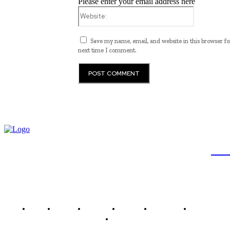
Please enter your email address here
Website:
Save my name, email, and website in this browser fo
next time I comment.
JB
Brasil
Brasília
Noticias
Política
Economia
Saúde
Outros