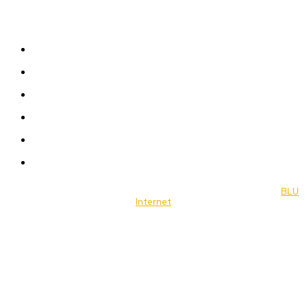
Sitemap
News
Women
Celebrity
Travel
Food
Music
© 2022 Jornal Brasília Notícias Todos os direitos reservados- by
BLU
Internet