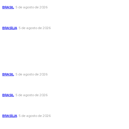
cautelosa diante do cenário econômico
BRASIL
5 de agosto de 2026
Praça do Relógio, em Taguatinga, receberá unidade móvel
de doação de sangue nesta quinta-feira
BRASÍLIA
5 de agosto de 2026
Popular
Cristiane Britto coloca sua trajetória de vida e experiência
pública no centro de sua pré-candidatura à Câmara Federal
BRASIL
5 de agosto de 2026
Banco Central reduz Selic para 14% ao ano e adota postura
cautelosa diante do cenário econômico
BRASIL
5 de agosto de 2026
Praça do Relógio, em Taguatinga, receberá unidade móvel
de doação de sangue nesta quinta-feira
BRASÍLIA
5 de agosto de 2026