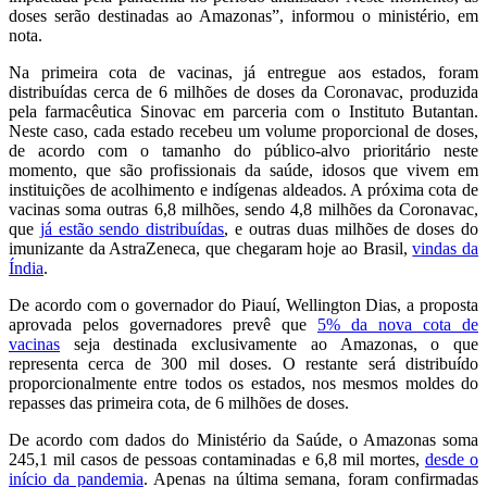
doses serão destinadas ao Amazonas”, informou o ministério, em
nota.
Na primeira cota de vacinas, já entregue aos estados, foram
distribuídas cerca de 6 milhões de doses da Coronavac, produzida
pela farmacêutica Sinovac em parceria com o Instituto Butantan.
Neste caso, cada estado recebeu um volume proporcional de doses,
de acordo com o tamanho do público-alvo prioritário neste
momento, que são profissionais da saúde, idosos que vivem em
instituições de acolhimento e indígenas aldeados. A próxima cota de
vacinas soma outras 6,8 milhões, sendo 4,8 milhões da Coronavac,
que
já estão sendo distribuídas
, e outras duas milhões de doses do
imunizante da AstraZeneca, que chegaram hoje ao Brasil,
vindas da
Índia
.
De acordo com o governador do Piauí, Wellington Dias, a proposta
aprovada pelos governadores prevê que
5% da nova cota de
vacinas
seja destinada exclusivamente ao Amazonas, o que
representa cerca de 300 mil doses. O restante será distribuído
proporcionalmente entre todos os estados, nos mesmos moldes do
repasses das primeira cota, de 6 milhões de doses.
De acordo com dados do Ministério da Saúde, o Amazonas soma
245,1 mil casos de pessoas contaminadas e 6,8 mil mortes,
desde o
início da pandemia
. Apenas na última semana, foram confirmadas