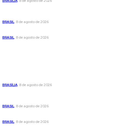
BRASÍLIA
8 de agosto de 2026
Em nova reviravolta, Cleitinho anuncia que disputará o
governo de Minas Gerais
BRASIL
8 de agosto de 2026
Seca no DF: hidratação é fundamental durante o período
BRASIL
8 de agosto de 2026
Popular
Confira a programação cultural e turística do DF para este
fim de semana
BRASÍLIA
8 de agosto de 2026
Em nova reviravolta, Cleitinho anuncia que disputará o
governo de Minas Gerais
BRASIL
8 de agosto de 2026
Seca no DF: hidratação é fundamental durante o período
BRASIL
8 de agosto de 2026