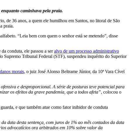
a enquanto caminhava pela praia.
o, de 36 anos, a quem ele humilhou em Santos, no litoral de São
a praia.
alfabeto. “Leia bem com quem o senhor está se metendo”, disse
e da conduta, ele passou a ser
alvo de um processo administrativo
 do Supremo Tribunal Federal (STF), suspendeu inquérito do Superior
 danos morais
, o juiz José Alonso Beltrame Júnior, da 10ª Vara Cível
ofensiva e desproporcional. A série de posturas teve potencial para
izar os efeitos da grave pandemia, que a todos afeta”
, colocou o
o guarda, e que também atue como fator inibidor de conduta
 da data desta sentença, com juros de 1% ao mês contados da data
rios advocatícios ora arbitrados em 10% sobre valor da