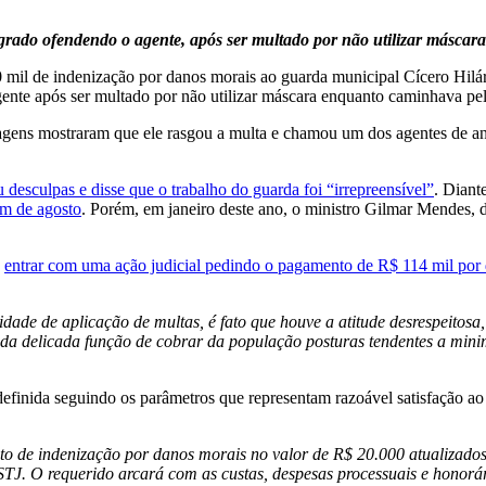
rado ofendendo o agente, após ser multado por não utilizar máscar
il de indenização por danos morais ao guarda municipal Cícero Hilári
gente após ser multado por não utilizar máscara enquanto caminhava pel
agens mostraram que ele rasgou a multa e chamou um dos agentes de an
u desculpas e disse que o trabalho do guarda foi “irrepreensível”
. Diant
im de agosto
. Porém, em janeiro deste ano, o ministro Gilmar Mendes,
o
entrar com uma ação judicial pedindo o pagamento de R$ 114 mil por
dade de aplicação de multas, é fato que houve a atitude desrespeitosa, 
da delicada função de cobrar da população posturas tendentes a minim
i definida seguindo os parâmetros que representam razoável satisfação a
 de indenização por danos morais no valor de R$ 20.000 atualizados
STJ. O requerido arcará com as custas, despesas processuais e honorá