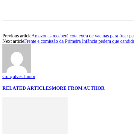
Previous article
Amazonas receberá cota extra de vacinas para frear p
Next article
Frente e comissão da Primeira Infância pedem que candidat
Gonçalves Junior
RELATED ARTICLES
MORE FROM AUTHOR