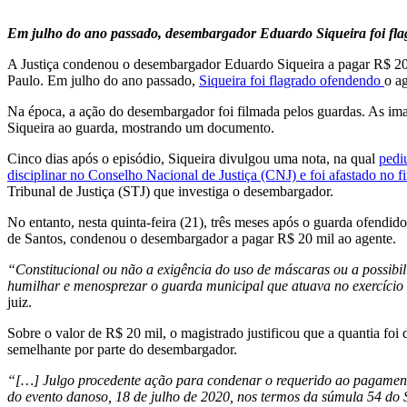
Em julho do ano passado, desembargador Eduardo Siqueira foi flag
A Justiça condenou o desembargador Eduardo Siqueira a pagar R$ 20 m
Paulo. Em julho do ano passado,
Siqueira foi flagrado ofendendo
o a
Na época, a ação do desembargador foi filmada pelos guardas. As im
Siqueira ao guarda, mostrando um documento.
Cinco dias após o episódio, Siqueira divulgou uma nota, na qual
pedi
disciplinar no Conselho Nacional de Justiça (CNJ) e foi afastado no f
Tribunal de Justiça (STJ) que investiga o desembargador.
No entanto, nesta quinta-feira (21), três meses após o guarda ofendid
de Santos, condenou o desembargador a pagar R$ 20 mil ao agente.
“Constitucional ou não a exigência do uso de máscaras ou a possibili
humilhar e menosprezar o guarda municipal que atuava no exercício 
juiz.
Sobre o valor de R$ 20 mil, o magistrado justificou que a quantia fo
semelhante por parte do desembargador.
“[…] Julgo procedente ação para condenar o requerido ao pagamento
do evento danoso, 18 de julho de 2020, nos termos da súmula 54 do 