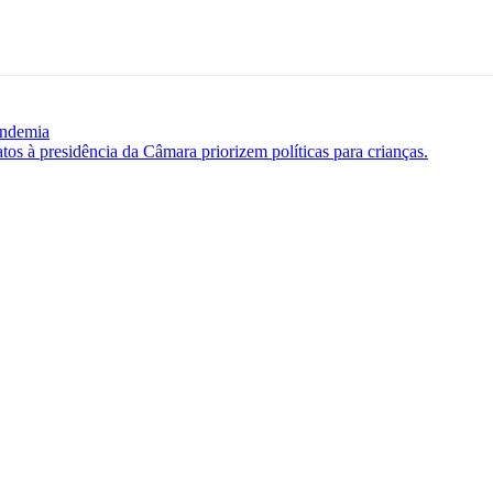
andemia
os à presidência da Câmara priorizem políticas para crianças.