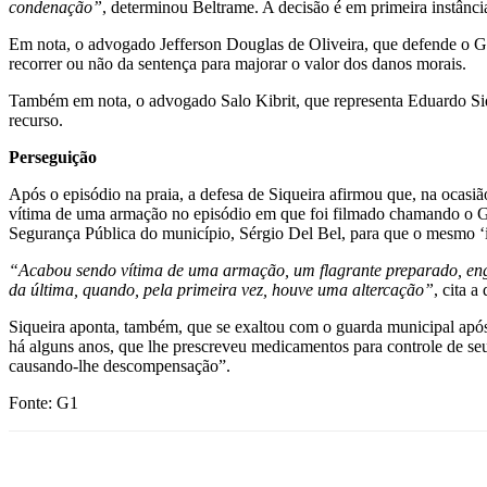
condenação”
, determinou Beltrame. A decisão é em primeira instânci
Em nota, o advogado Jefferson Douglas de Oliveira, que defende o GC
recorrer ou não da sentença para majorar o valor dos danos morais.
Também em nota, o advogado Salo Kibrit, que representa Eduardo Siq
recurso.
Perseguição
Após o episódio na praia, a defesa de Siqueira afirmou que, na ocasi
vítima de uma armação no episódio em que foi filmado chamando o GCM
Segurança Pública do município, Sérgio Del Bel, para que o mesmo ‘i
“Acabou sendo vítima de uma armação, um flagrante preparado, enge
da última, quando, pela primeira vez, houve uma altercação”
, cita 
Siqueira aponta, também, que se exaltou com o guarda municipal apó
há alguns anos, que lhe prescreveu medicamentos para controle de se
causando-lhe descompensação”.
Fonte: G1