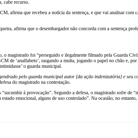
a, cabe recurso.
M, afirma que recebeu a notícia da sentença, e que vai analisar com c
ueira, afirma que o desembargador não concorda com a sentença profe
ão, o magistrado foi “perseguido e ilegalmente filmado pela Guarda Ci
 de ‘analfabeto’, rasgando a multa, jogando o papel no chão e, por fi
ntimidasse’ o guarda municipal.
ndrado pelo guarda municipal autor [da ação indenizatória] e seu co
a defesa do magistrado na contestação.
s “sucumbir à provocação”. Segundo a defesa, o magistrado sofre de “
u estado emocional, alguns de uso controlado”. Na ocasião, no entanto