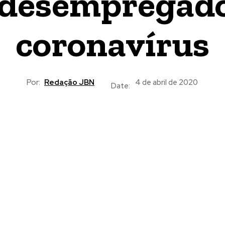
desempregado
coronavírus
Por:
Redação JBN
4 de abril de 2020
Date: