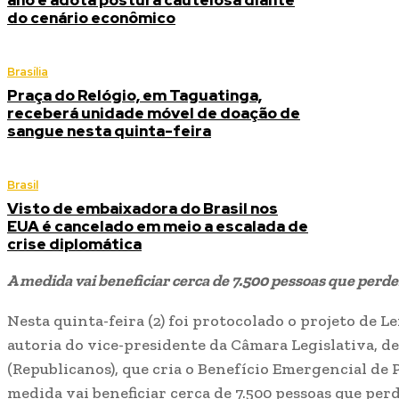
ano e adota postura cautelosa diante
do cenário econômico
Brasília
Praça do Relógio, em Taguatinga,
receberá unidade móvel de doação de
sangue nesta quinta-feira
Brasil
Visto de embaixadora do Brasil nos
EUA é cancelado em meio a escalada de
crise diplomática
A medida vai beneficiar cerca de 7.500 pessoas que per
Nesta quinta-feira (2) foi protocolado o projeto de 
autoria do vice-presidente da Câmara Legislativa, 
(Republicanos), que cria o Benefício Emergencial de 
medida vai beneficiar cerca de 7.500 pessoas que pe