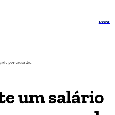
ÚDE
OUTROS
Minha conta
ASSINE
do por causa do...
te um salário