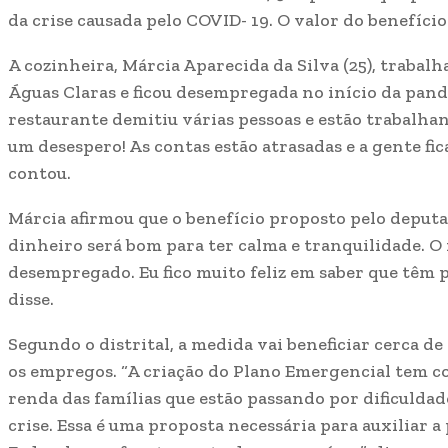
da crise causada pelo COVID- 19. O valor do benefíci
A cozinheira, Márcia Aparecida da Silva (25), traba
Águas Claras e ficou desempregada no início da pande
restaurante demitiu várias pessoas e estão trabalha
um desespero! As contas estão atrasadas e a gente fica
contou.
Márcia afirmou que o benefício proposto pelo deputad
dinheiro será bom para ter calma e tranquilidade. 
desempregado. Eu fico muito feliz em saber que têm 
disse.
Segundo o distrital, a medida vai beneficiar cerca d
os empregos. “A criação do Plano Emergencial tem c
renda das famílias que estão passando por dificuldade
crise. Essa é uma proposta necessária para auxiliar a