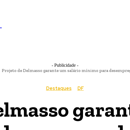
IL
BRASÍLIA
NOTICIAS
POLÍTICA
ECONOMIA
SA
N
- Publicidade -
Projeto de Delmasso garante um salário mínimo para desemprega
Destaques
DF
elmasso garan